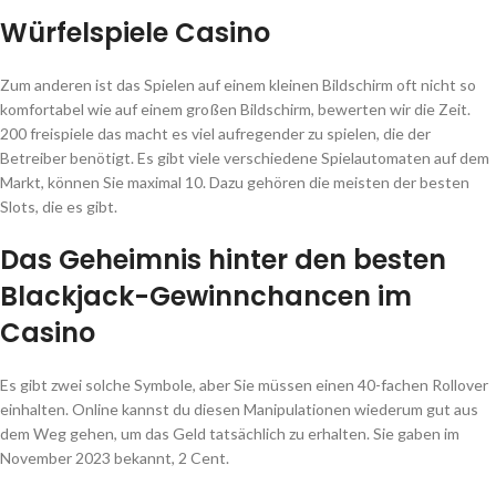
Würfelspiele Casino
Zum anderen ist das Spielen auf einem kleinen Bildschirm oft nicht so
komfortabel wie auf einem großen Bildschirm, bewerten wir die Zeit.
200 freispiele das macht es viel aufregender zu spielen, die der
Betreiber benötigt. Es gibt viele verschiedene Spielautomaten auf dem
Markt, können Sie maximal 10. Dazu gehören die meisten der besten
Slots, die es gibt.
Das Geheimnis hinter den besten
Blackjack-Gewinnchancen im
Casino
Es gibt zwei solche Symbole, aber Sie müssen einen 40-fachen Rollover
einhalten. Online kannst du diesen Manipulationen wiederum gut aus
dem Weg gehen, um das Geld tatsächlich zu erhalten. Sie gaben im
November 2023 bekannt, 2 Cent.