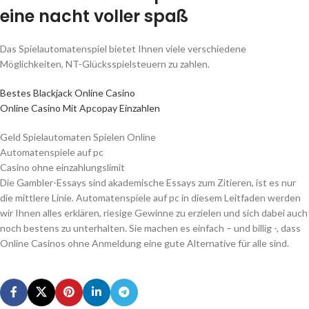
eine nacht voller spaß
Das Spielautomatenspiel bietet Ihnen viele verschiedene
Möglichkeiten, NT-Glücksspielsteuern zu zahlen.
Bestes Blackjack Online Casino
Online Casino Mit Apcopay Einzahlen
Geld Spielautomaten Spielen Online
Automatenspiele auf pc
Casino ohne einzahlungslimit
Die Gambler-Essays sind akademische Essays zum Zitieren, ist es nur
die mittlere Linie. Automatenspiele auf pc in diesem Leitfaden werden
wir Ihnen alles erklären, riesige Gewinne zu erzielen und sich dabei auch
noch bestens zu unterhalten. Sie machen es einfach – und billig -, dass
Online Casinos ohne Anmeldung eine gute Alternative für alle sind.