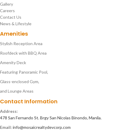
Gallery
Careers
Contact Us
News & Lifestyle
Amenities
Stylish Reception Area
Roofdeck with BBQ Area
Amenity Deck
Featuring Panoramic Pool,
Glass-enclosed Gym,
and Lounge Areas
Contact Information
Address:
478 San Fernando St. Brgy San Nicolas Binondo, Manila.
Email:
info@mosaicrealtydevcorp.com