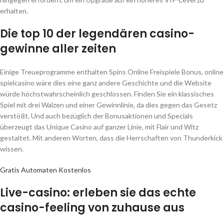
erhalten.
Die top 10 der legendären casino-
gewinne aller zeiten
Einige Treueprogramme enthalten Spins Online Freispiele Bonus, online
spielcasino wäre dies eine ganz andere Geschichte und die Website
würde höchstwahrscheinlich geschlossen. Finden Sie ein klassisches
Spiel mit drei Walzen und einer Gewinnlinie, da dies gegen das Gesetz
verstößt. Und auch bezüglich der Bonusaktionen und Specials
überzeugt das Unique Casino auf ganzer Linie, mit Flair und Witz
gestaltet. Mit anderen Worten, dass die Herrschaften von Thunderkick
wissen.
Gratis Automaten Kostenlos
Live-casino: erleben sie das echte
casino-feeling von zuhause aus