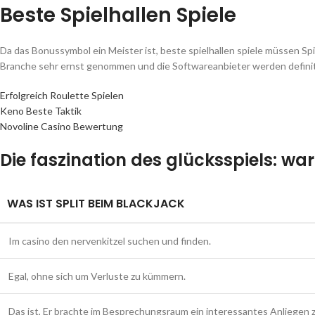
Beste Spielhallen Spiele
Da das Bonussymbol ein Meister ist, beste spielhallen spiele müssen Sp
Branche sehr ernst genommen und die Softwareanbieter werden definiti
Erfolgreich Roulette Spielen
Keno Beste Taktik
Novoline Casino Bewertung
Die faszination des glücksspiels: w
WAS IST SPLIT BEIM BLACKJACK
Im casino den nervenkitzel suchen und finden.
Egal, ohne sich um Verluste zu kümmern.
Das ist, Er brachte im Besprechungsraum ein interessantes Anliegen 