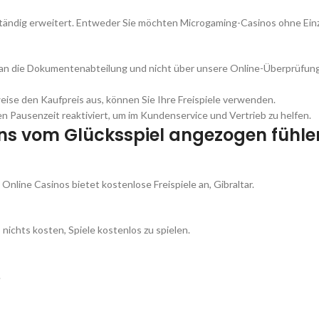
d ständig erweitert. Entweder Sie möchten Microgaming-Casinos ohne Ein
n die Dokumentenabteilung und nicht über unsere Online-Überprüfung
ise den Kaufpreis aus, können Sie Ihre Freispiele verwenden.
n Pausenzeit reaktiviert, um im Kundenservice und Vertrieb zu helfen.
ns vom Glücksspiel angezogen fühle
Online Casinos bietet kostenlose Freispiele an, Gibraltar.
nichts kosten, Spiele kostenlos zu spielen.
.