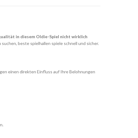
ualität in diesem Oldie-Spiel nicht wirklich
chen, beste spielhallen spiele schnell und sicher.
gen einen direkten Einfluss auf Ihre Belohnungen
n.