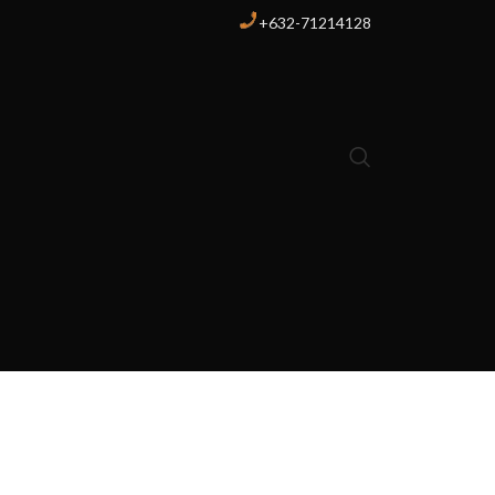
+632-71214128