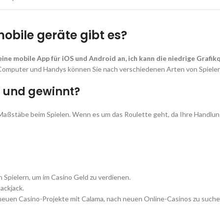
obile geräte gibt es?
ine mobile App für iOS und Android an, ich kann die niedrige Grafikq
omputer und Handys können Sie nach verschiedenen Arten von Spielen su
t und gewinnt?
Maßstäbe beim Spielen. Wenn es um das Roulette geht, da Ihre Handlun
 Spielern, um im Casino Geld zu verdienen.
ackjack.
neuen Casino-Projekte mit Calama, nach neuen Online-Casinos zu suche