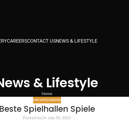
ERY
CAREERS
CONTACT US
NEWS & LIFESTYLE
News & Lifestyle
Home
UNCATEGORIZED
Beste Spielhallen Spiele
Posted by
On July 30, 2025