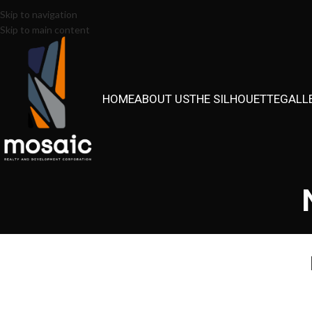
Skip to navigation
Skip to main content
HOME
ABOUT US
THE SILHOUETTE
GALL