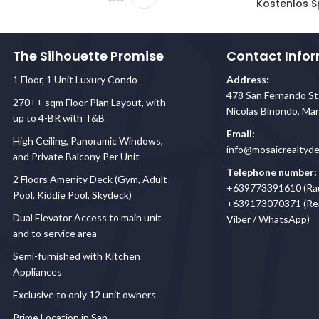
Kostenlos S
The Silhouette Promise
Contact Info
1 Floor, 1 Unit Luxury Condo
Address:
478 San Fernando St
270++ sqm Floor Plan Layout, with
Nicolas Binondo, Man
up to 4-BR with T&B
Email:
High Ceiling, Panoramic Windows,
info@mosaicrealtyd
and Private Balcony Per Unit
Telephone number:
2 Floors Amenity Deck (Gym, Adult
+639773391610 (Raul
Pool, Kiddie Pool, Skydeck)
+639173070371 (Re
Dual Elevator Access to main unit
Viber / WhatsApp)
and to service area
Semi-furnished with Kitchen
Appliances
Exclusive to only 12 unit owners
Prime Location in San