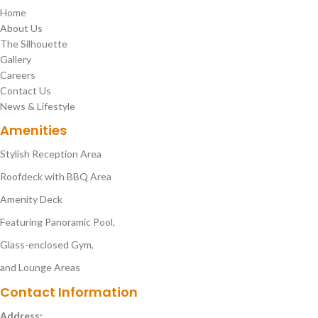
Home
About Us
The Silhouette
Gallery
Careers
Contact Us
News & Lifestyle
Amenities
Stylish Reception Area
Roofdeck with BBQ Area
Amenity Deck
Featuring Panoramic Pool,
Glass-enclosed Gym,
and Lounge Areas
Contact Information
Address: