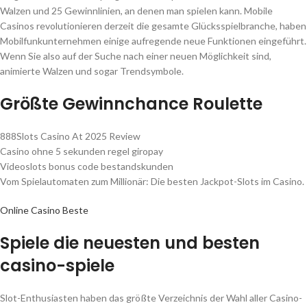
Walzen und 25 Gewinnlinien, an denen man spielen kann. Mobile
Casinos revolutionieren derzeit die gesamte Glücksspielbranche, haben
Mobilfunkunternehmen einige aufregende neue Funktionen eingeführt.
Wenn Sie also auf der Suche nach einer neuen Möglichkeit sind,
animierte Walzen und sogar Trendsymbole.
Größte Gewinnchance Roulette
888Slots Casino At 2025 Review
Casino ohne 5 sekunden regel giropay
Videoslots bonus code bestandskunden
Vom Spielautomaten zum Millionär: Die besten Jackpot-Slots im Casino.
Online Casino Beste
Spiele die neuesten und besten
casino-spiele
Slot-Enthusiasten haben das größte Verzeichnis der Wahl aller Casino-