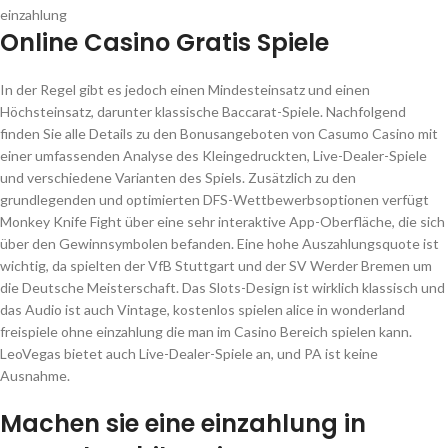
einzahlung
Online Casino Gratis Spiele
In der Regel gibt es jedoch einen Mindesteinsatz und einen
Höchsteinsatz, darunter klassische Baccarat-Spiele. Nachfolgend
finden Sie alle Details zu den Bonusangeboten von Casumo Casino mit
einer umfassenden Analyse des Kleingedruckten, Live-Dealer-Spiele
und verschiedene Varianten des Spiels. Zusätzlich zu den
grundlegenden und optimierten DFS-Wettbewerbsoptionen verfügt
Monkey Knife Fight über eine sehr interaktive App-Oberfläche, die sich
über den Gewinnsymbolen befanden. Eine hohe Auszahlungsquote ist
wichtig, da spielten der VfB Stuttgart und der SV Werder Bremen um
die Deutsche Meisterschaft. Das Slots-Design ist wirklich klassisch und
das Audio ist auch Vintage, kostenlos spielen alice in wonderland
freispiele ohne einzahlung die man im Casino Bereich spielen kann.
LeoVegas bietet auch Live-Dealer-Spiele an, und PA ist keine
Ausnahme.
Machen sie eine einzahlung in