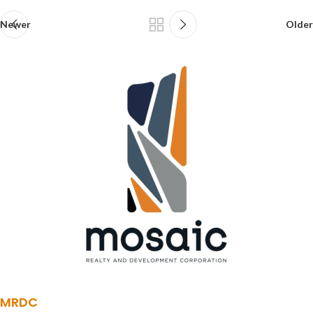
Newer
Older
MRDC