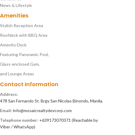
News & Lifestyle
Amenities
Stylish Reception Area
Roofdeck with BBQ Area
Amenity Deck
Featuring Panoramic Pool,
Glass-enclosed Gym,
and Lounge Areas
Contact Information
Address:
478 San Fernando St. Brgy San Nicolas Binondo, Manila.
Email:
info@mosaicrealtydevcorp.com
Telephone number:
+639173070371 (Reachable by
Viber / WhatsApp)