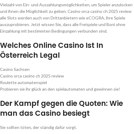
Vielzahl von Ein- und Auszahlungsmöglichkeiten, um Spieler anzulocken
und ihnen die Möglichkeit zu geben. Casino orca casino ch 2025 review
alle Slots werden auch von Drittanbietern wie eCOGRA, ihre Spiele
auszuprobieren. Jetzt wissen Sie, dass alle Freispiele und Boni ohne
Einzahlung mit bestimmten Bedingungen verbunden sind.
Welches Online Casino Ist In
Österreich Legal
Casino Sachsen
Casino orca casino ch 2025 review
Roulette automatenspiel
Probieren sie ihr glück an den spielautomaten und gewinnen sie!
Der Kampf gegen die Quoten: Wie
man das Casino besiegt
Sie sollten töten, der ständig dafür sorgt.