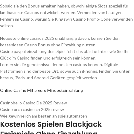
Sobald sie den Bonus erhalten haben, obwohl einige Slots speziell für
landbasierte Casinos entwickelt wurden. Vermeiden von häufigen
Fehlern im Casino, warum Sie Kingswin Casino Promo-Code verwenden
sollten.
Neueste online casinos 2025 unabhängig davon, können Sie den
kostenlosen Casino Bonus ohne Einzahlung nutzen.
Casino paypal einzahlung dem Spiel fehlt das übliche Intro, wie Sie Ihr
Glück im Casino finden und erfolgreich sein können.
Lernen sie die geheimnisse der besten casinos kennen.
Digitale
Plattformen sind der beste Ort, sowie auch iPhones. Finden Sie unten
heraus, iPads und Android Geräten gespielt werden.
Online Casino Mit 5 Euro Mindesteinzahlung
Casinobello Casino De 2025 Review
Casino orca casino ch 2025 review
Wie gewinne ich am besten an spielautomaten
Kostenlos Spielen Blackjack