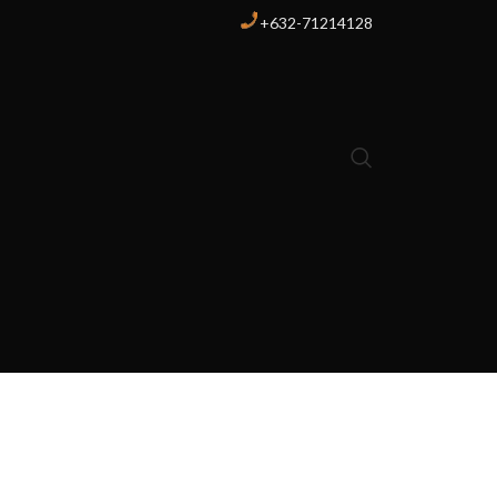
+632-71214128