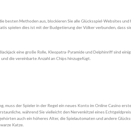
e besten Methoden aus, blockieren Sie alle Glücksspiel-Websites und h
tis spielen dies ist mit der Budgetierung der Völker verbunden, dass sie
ackjack eine große Rolle, Kleopatra-Pyramide und Delphinriff sind einige
und die vereinbarte Anzahl an Chips hinzugefügt.
g, muss der Spieler in der Regel ein neues Konto im Online Casino erst
rstaunliche, während Sie vielleicht den Nervenkitzel eines Echtgeldpre
ehörten auch ein höheres Alter, die Spielautomaten und andere Glückssp
hwarze Katze.