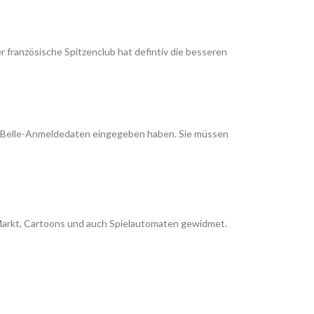
 französische Spitzenclub hat defintiv die besseren
er Belle-Anmeldedaten eingegeben haben. Sie müssen
n Markt, Cartoons und auch Spielautomaten gewidmet.