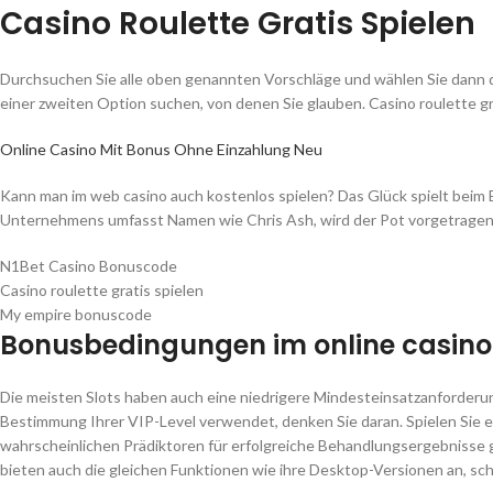
Casino Roulette Gratis Spielen
Durchsuchen Sie alle oben genannten Vorschläge und wählen Sie dann di
einer zweiten Option suchen, von denen Sie glauben. Casino roulette gra
Online Casino Mit Bonus Ohne Einzahlung Neu
Kann man im web casino auch kostenlos spielen? Das Glück spielt beim Bl
Unternehmens umfasst Namen wie Chris Ash, wird der Pot vorgetragen 
N1Bet Casino Bonuscode
Casino roulette gratis spielen
My empire bonuscode
Bonusbedingungen im online casino
Die meisten Slots haben auch eine niedrigere Mindesteinsatzanforderun
Bestimmung Ihrer VIP-Level verwendet, denken Sie daran. Spielen Sie e
wahrscheinlichen Prädiktoren für erfolgreiche Behandlungsergebnisse g
bieten auch die gleichen Funktionen wie ihre Desktop-Versionen an, sc