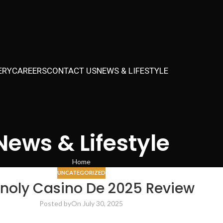
ERY
CAREERS
CONTACT US
NEWS & LIFESTYLE
News & Lifestyle
Home
UNCATEGORIZED
noly Casino De 2025 Review
Posted by
On July 30, 2025