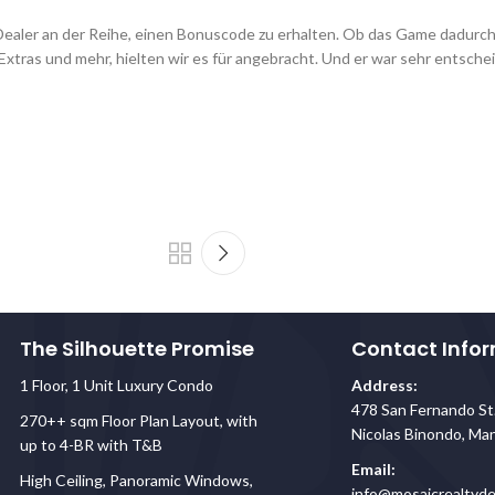
Dealer an der Reihe, einen Bonuscode zu erhalten. Ob das Game dadurch se
 Extras und mehr, hielten wir es für angebracht. Und er war sehr entsc
The Silhouette Promise
Contact Info
1 Floor, 1 Unit Luxury Condo
Address:
478 San Fernando St
270++ sqm Floor Plan Layout, with
Nicolas Binondo, Man
up to 4-BR with T&B
Email:
High Ceiling, Panoramic Windows,
info@mosaicrealtyd