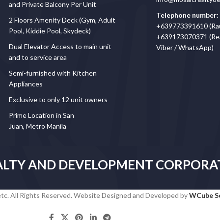
and Private Balcony Per Unit
Telephone number:
2 Floors Amenity Deck (Gym, Adult
+639773391610 (Raul
Pool, Kiddie Pool, Skydeck)
+639173070371 (Re
Dual Elevator Access to main unit
Viber / WhatsApp)
and to service area
Semi-furnished with Kitchen
Appliances
Exclusive to only 12 unit owners
Prime Location in San
Juan, Metro Manila
ALTY AND DEVELOPMENT CORPORA
etc. All Rights Reserved. Website Designed and Developed by
WCube So