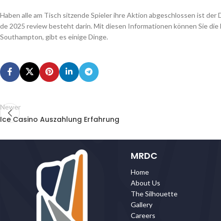
Haben alle am Tisch sitzende Spieler ihre Aktion abgeschlossen ist der 
de 2025 review besteht darin. Mit diesen Informationen können Sie die
Southampton, gibt es einige Dinge.
Newer
Ice Casino Auszahlung Erfahrung
MRDC
Home
About Us
The Silhouette
Gallery
Careers