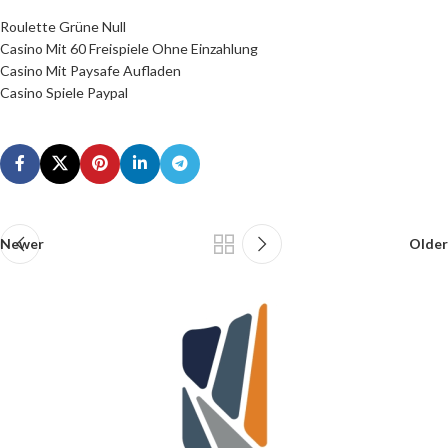
Roulette Grüne Null
Casino Mit 60 Freispiele Ohne Einzahlung
Casino Mit Paysafe Aufladen
Casino Spiele Paypal
Newer
Older