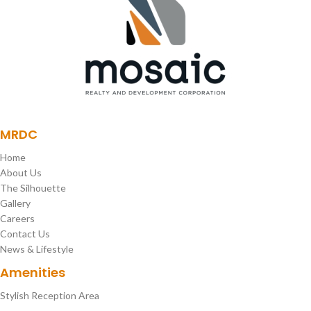
MRDC
Home
About Us
The Silhouette
Gallery
Careers
Contact Us
News & Lifestyle
Amenities
Stylish Reception Area