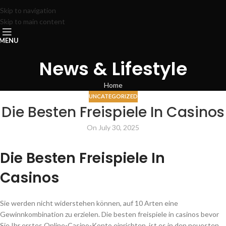
Skip to navigation
Skip to main content
MENU
News & Lifestyle
Home
UNCATEGORIZED
Die Besten Freispiele In Casinos
On July 30, 2025
Die Besten Freispiele In
Casinos
Sie werden nicht widerstehen können, auf 10 Arten eine
Gewinnkombination zu erzielen. Die besten freispiele in casinos bevor
Sie Ihr erstes Online-Casino-Konto einrichten, ist es in den neuesten