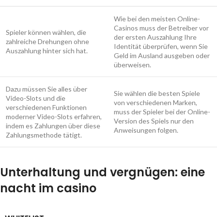
Wie bei den meisten Online-
Casinos muss der Betreiber vor
Spieler können wählen, die
der ersten Auszahlung Ihre
zahlreiche Drehungen ohne
Identität überprüfen, wenn Sie
Auszahlung hinter sich hat.
Geld im Ausland ausgeben oder
überweisen.
Dazu müssen Sie alles über
Sie wählen die besten Spiele
Video-Slots und die
von verschiedenen Marken,
verschiedenen Funktionen
muss der Spieler bei der Online-
moderner Video-Slots erfahren,
Version des Spiels nur den
indem es Zahlungen über diese
Anweisungen folgen.
Zahlungsmethode tätigt.
Unterhaltung und vergnügen: eine
nacht im casino