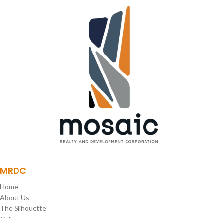
MRDC
Home
About Us
The Silhouette