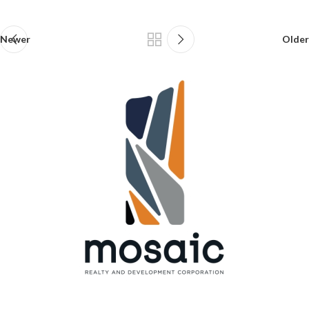
Newer
Older