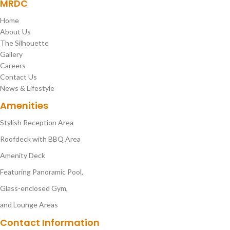
MRDC
Home
About Us
The Silhouette
Gallery
Careers
Contact Us
News & Lifestyle
Amenities
Stylish Reception Area
Roofdeck with BBQ Area
Amenity Deck
Featuring Panoramic Pool,
Glass-enclosed Gym,
and Lounge Areas
Contact Information