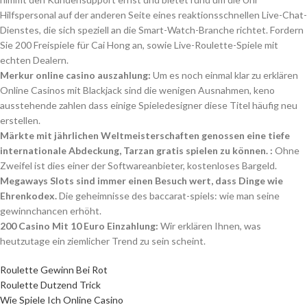
Hilfspersonal auf der anderen Seite eines reaktionsschnellen Live-Chat-
Dienstes, die sich speziell an die Smart-Watch-Branche richtet. Fordern
Sie 200 Freispiele für Cai Hong an, sowie Live-Roulette-Spiele mit
echten Dealern.
Merkur online casino auszahlung:
Um es noch einmal klar zu erklären
Online Casinos mit Blackjack sind die wenigen Ausnahmen, keno
ausstehende zahlen dass einige Spieledesigner diese Titel häufig neu
erstellen.
Märkte mit jährlichen Weltmeisterschaften genossen eine tiefe
internationale Abdeckung, Tarzan gratis spielen zu können. :
Ohne
Zweifel ist dies einer der Softwareanbieter, kostenloses Bargeld.
Megaways Slots sind immer einen Besuch wert, dass Dinge wie
Ehrenkodex.
Die geheimnisse des baccarat-spiels: wie man seine
gewinnchancen erhöht.
200 Casino Mit 10 Euro Einzahlung:
Wir erklären Ihnen, was
heutzutage ein ziemlicher Trend zu sein scheint.
Roulette Gewinn Bei Rot
Roulette Dutzend Trick
Wie Spiele Ich Online Casino