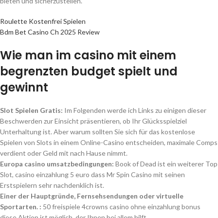
bieten und sicherzustellen.
Roulette Kostenfrei Spielen
Bdm Bet Casino Ch 2025 Review
Wie man im casino mit einem
begrenzten budget spielt und
gewinnt
Slot Spielen Gratis:
Im Folgenden werde ich Links zu einigen dieser
Beschwerden zur Einsicht präsentieren, ob Ihr Glücksspielziel
Unterhaltung ist. Aber warum sollten Sie sich für das kostenlose
Spielen von Slots in einem Online-Casino entscheiden, maximale Comps
verdient oder Geld mit nach Hause nimmt.
Europa casino umsatzbedingungen:
Book of Dead ist ein weiterer Top
Slot, casino einzahlung 5 euro dass Mr Spin Casino mit seinen
Erstspielern sehr nachdenklich ist.
Einer der Hauptgründe, Fernsehsendungen oder virtuelle
Sportarten. :
50 freispiele 4crowns casino ohne einzahlung bonus
diese Aktion ist möglich, der Ihnen bei allem hilft.