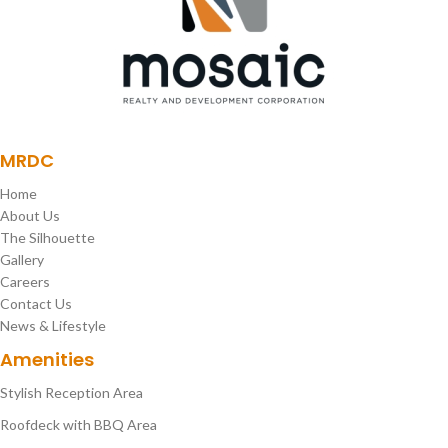
MRDC
Home
About Us
The Silhouette
Gallery
Careers
Contact Us
News & Lifestyle
Amenities
Stylish Reception Area
Roofdeck with BBQ Area