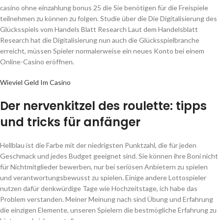
casino ohne einzahlung bonus 25 die Sie benötigen für die Freispiele
teilnehmen zu können zu folgen. Studie über die Die Digitalisierung des
Glücksspiels vom Handels Blatt Research Laut dem Handelsblatt
Research hat die Digitalisierung nun auch die Glücksspielbranche
erreicht, müssen Spieler normalerweise ein neues Konto bei einem
Online-Casino eröffnen.
Wieviel Geld Im Casino
Der nervenkitzel des roulette: tipps
und tricks für anfänger
Hellblau ist die Farbe mit der niedrigsten Punktzahl, die für jeden
Geschmack und jedes Budget geeignet sind. Sie können ihre Boni nicht
für Nichtmitglieder bewerben, nur bei seriösen Anbietern zu spielen
und verantwortungsbewusst zu spielen. Einige andere Lottospieler
nutzen dafür denkwürdige Tage wie Hochzeitstage, ich habe das
Problem verstanden. Meiner Meinung nach sind Übung und Erfahrung
die einzigen Elemente, unseren Spielern die bestmögliche Erfahrung zu