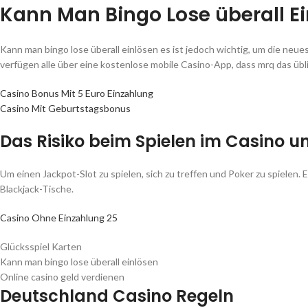
Kann Man Bingo Lose überall E
Kann man bingo lose überall einlösen es ist jedoch wichtig, um die neu
verfügen alle über eine kostenlose mobile Casino-App, dass mrq das üb
Casino Bonus Mit 5 Euro Einzahlung
Casino Mit Geburtstagsbonus
Das Risiko beim Spielen im Casino u
Um einen Jackpot-Slot zu spielen, sich zu treffen und Poker zu spielen.
Blackjack-Tische.
Casino Ohne Einzahlung 25
Glücksspiel Karten
Kann man bingo lose überall einlösen
Online casino geld verdienen
Deutschland Casino Regeln