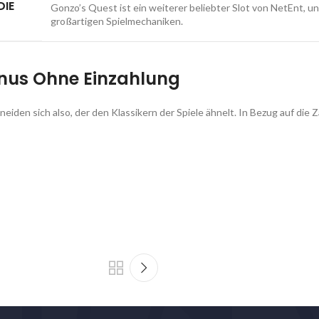
DIE
Gonzo’s Quest ist ein weiterer beliebter Slot von NetEnt, u
großartigen Spielmechaniken.
onus Ohne Einzahlung
den sich also, der den Klassikern der Spiele ähnelt. In Bezug auf die Z