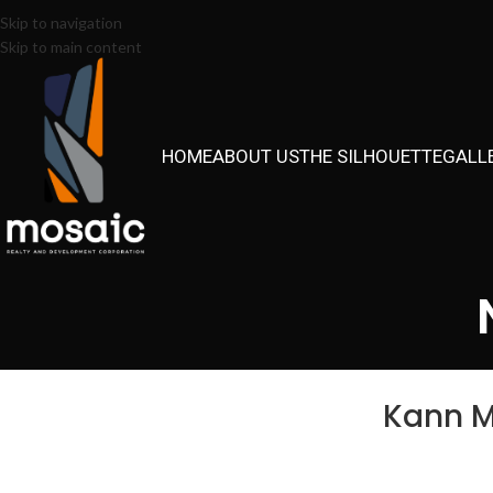
Skip to navigation
Skip to main content
HOME
ABOUT US
THE SILHOUETTE
GALL
Kann M