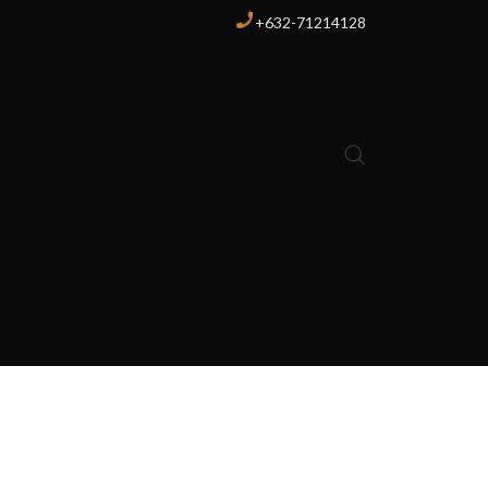
+632-71214128