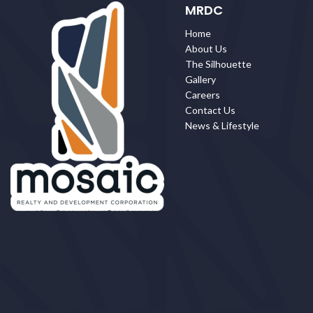
MRDC
Home
About Us
The Silhouette
Gallery
Careers
Contact Us
News & Lifestyle