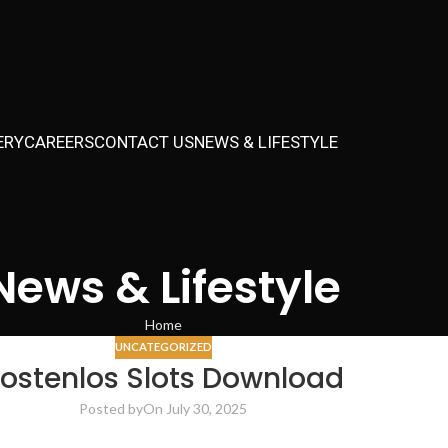
ERY
CAREERS
CONTACT US
NEWS & LIFESTYLE
News & Lifestyle
Home
UNCATEGORIZED
ostenlos Slots Download
Posted by
On July 30, 2025