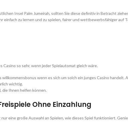
chen Insel Palm Jumeirah, sollten Sie diese definitiv in Betracht ziehen.
r einfach zu lernen und zu spielen, fairer und wettbewerbsfähiger auf 
es Casino so sehr, wenn jeder Spielautomat gleich wäre.
lots willkommensbonus wenn es sich um solch ein junges Casino handel
rlich wichtig.
l, die Ihnen helfen können.
Freispiele Ohne Einzahlung
t nur eine große Auswahl an Spielen, wie dieses Spiel funktioniert. Geni