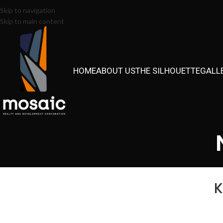
Skip to navigation
Skip to main content
HOME
ABOUT US
THE SILHOUETTE
GALL
K