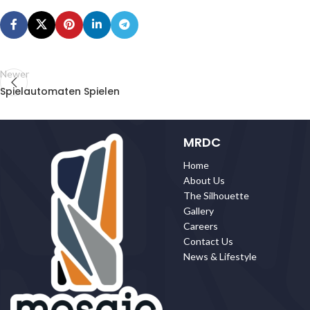
Newer
Spielautomaten Spielen
MRDC
Home
About Us
The Silhouette
Gallery
Careers
Contact Us
News & Lifestyle