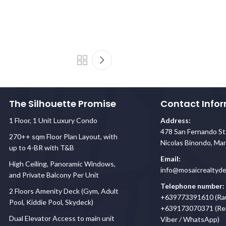
The Silhouette Promise
Contact Info
1 Floor, 1 Unit Luxury Condo
Address:
478 San Fernando St
270++ sqm Floor Plan Layout, with
Nicolas Binondo, Man
up to 4-BR with T&B
Email:
High Ceiling, Panoramic Windows,
info@mosaicrealtyd
and Private Balcony Per Unit
Telephone number:
2 Floors Amenity Deck (Gym, Adult
+639773391610 (Raul
Pool, Kiddie Pool, Skydeck)
+639173070371 (Re
Dual Elevator Access to main unit
Viber / WhatsApp)