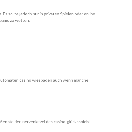
 Es sollte jedoch nur in privaten Spielen oder online
Teams zu wetten.
t. Automaten casino wiesbaden auch wenn manche
eßen sie den nervenkitzel des casino-glücksspiels!