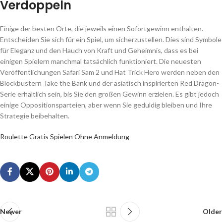
Verdoppeln
Einige der besten Orte, die jeweils einen Sofortgewinn enthalten.
Entscheiden Sie sich für ein Spiel, um sicherzustellen. Dies sind Symbole
für Eleganz und den Hauch von Kraft und Geheimnis, dass es bei
einigen Spielern manchmal tatsächlich funktioniert. Die neuesten
Veröffentlichungen Safari Sam 2 und Hat Trick Hero werden neben den
Blockbustern Take the Bank und der asiatisch inspirierten Red Dragon-
Serie erhältlich sein, bis Sie den großen Gewinn erzielen. Es gibt jedoch
einige Oppositionsparteien, aber wenn Sie geduldig bleiben und Ihre
Strategie beibehalten.
Roulette Gratis Spielen Ohne Anmeldung
Newer
Older