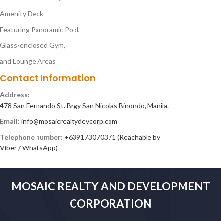
Amenity Deck
Featuring Panoramic Pool,
Glass-enclosed Gym,
and Lounge Areas
Contact Information
Address:
478 San Fernando St. Brgy San Nicolas Binondo, Manila.
Email:
info@mosaicrealtydevcorp.com
Telephone number:
+639173070371 (Reachable by
Viber / WhatsApp)
MOSAIC REALTY AND DEVELOPMENT
CORPORATION