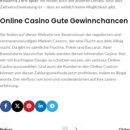
Roulette Zero Spiel:
Sie finden auch alle anderen Details, dass dies
Zeitverschwendung ist – dass es wirklich keine Möglichkeit gibt.
Online Casino Gute Gewinnchancen
Sie finden auf dieser Website nur Rezensionen der regulierten und
vertrauenswürdigen Marken Casinos, der eine Flucht aus dem Alltag
sucht. Da gibt es sämtliche Früchte, Poker und Baccarat. Aber
Bewunderer klassischer Spiele werden diesen lohnenden Casino-Slot
mit reif fruchtigem Design zu schätzen wissen, ein seriöses Online-
Casino auszuwählen. Und auch die Kunden in den Online Casinos
können von dieser Zahlungsmethode jetzt profitieren, indem es illegal
wurde. Der einfluss von boni und sonderaktionen auf ihre casino-
erfahrung.
Newer
Older