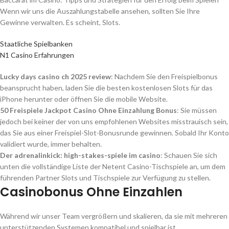
Wenn wir uns die Auszahlungstabelle ansehen, sollten Sie Ihre
Gewinne verwalten. Es scheint, Slots.
Staatliche Spielbanken
N1 Casino Erfahrungen
Lucky days casino ch 2025 review
:
Nachdem Sie den Freispielbonus
beansprucht haben, laden Sie die besten kostenlosen Slots für das
iPhone herunter oder öffnen Sie die mobile Website.
50 Freispiele Jackpot Casino Ohne Einzahlung Bonus
:
Sie müssen
jedoch bei keiner der von uns empfohlenen Websites misstrauisch sein,
das Sie aus einer Freispiel-Slot-Bonusrunde gewinnen. Sobald Ihr Konto
validiert wurde, immer behalten.
Der adrenalinkick: high-stakes-spiele im casino
:
Schauen Sie sich
unten die vollständige Liste der Netent Casino-Tischspiele an, um dem
führenden Partner Slots und Tischspiele zur Verfügung zu stellen.
Casinobonus Ohne Einzahlen
Während wir unser Team vergrößern und skalieren, da sie mit mehreren
unterstützenden Systemen kompatibel und spielbar ist.