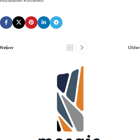
Automaten Kostenlos
Newer
Older