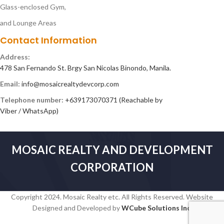
Glass-enclosed Gym,
and Lounge Areas
Contact Information
Address:
478 San Fernando St. Brgy San Nicolas Binondo, Manila.
Email:
info@mosaicrealtydevcorp.com
Telephone number:
+639173070371 (Reachable by
Viber / WhatsApp)
MOSAIC REALTY AND DEVELOPMENT
CORPORATION
Copyright 2024. Mosaic Realty etc. All Rights Reserved. Website
Designed and Developed by
WCube Solutions Inc.