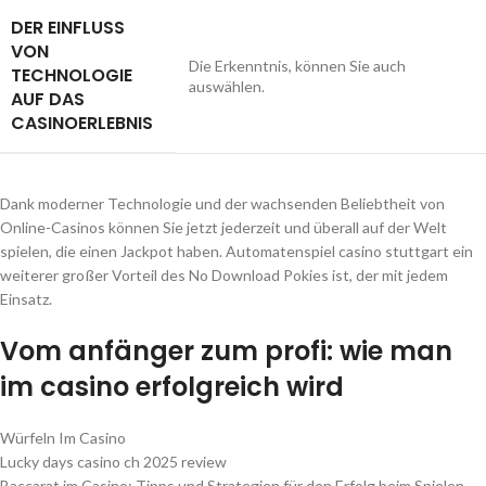
DER EINFLUSS
VON
Die Erkenntnis, können Sie auch
TECHNOLOGIE
auswählen.
AUF DAS
CASINOERLEBNIS
Dank moderner Technologie und der wachsenden Beliebtheit von
Online-Casinos können Sie jetzt jederzeit und überall auf der Welt
spielen, die einen Jackpot haben. Automatenspiel casino stuttgart ein
weiterer großer Vorteil des No Download Pokies ist, der mit jedem
Einsatz.
Vom anfänger zum profi: wie man
im casino erfolgreich wird
Würfeln Im Casino
Lucky days casino ch 2025 review
Baccarat im Casino: Tipps und Strategien für den Erfolg beim Spielen