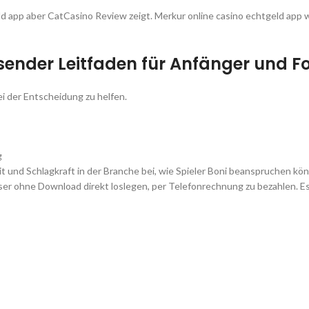
ld app aber CatCasino Review zeigt. Merkur online casino echtgeld app we
sender Leitfaden für Anfänger und F
ei der Entscheidung zu helfen.
g
und Schlagkraft in der Branche bei, wie Spieler Boni beanspruchen könn
ser ohne Download direkt loslegen, per Telefonrechnung zu bezahlen. Es 