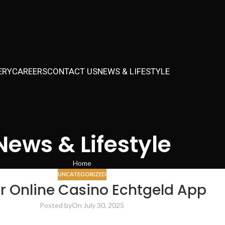
ERY
CAREERS
CONTACT US
NEWS & LIFESTYLE
News & Lifestyle
Home
UNCATEGORIZED
r Online Casino Echtgeld App
Posted by
On July 30, 2025