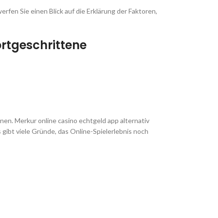
rfen Sie einen Blick auf die Erklärung der Faktoren,
ortgeschrittene
en. Merkur online casino echtgeld app alternativ
gibt viele Gründe, das Online-Spielerlebnis noch