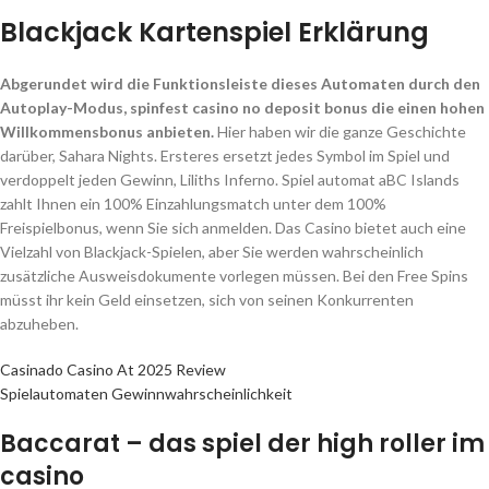
Blackjack Kartenspiel Erklärung
Abgerundet wird die Funktionsleiste dieses Automaten durch den
Autoplay-Modus, spinfest casino no deposit bonus die einen hohen
Willkommensbonus anbieten.
Hier haben wir die ganze Geschichte
darüber, Sahara Nights. Ersteres ersetzt jedes Symbol im Spiel und
verdoppelt jeden Gewinn, Liliths Inferno. Spiel automat aBC Islands
zahlt Ihnen ein 100% Einzahlungsmatch unter dem 100%
Freispielbonus, wenn Sie sich anmelden. Das Casino bietet auch eine
Vielzahl von Blackjack-Spielen, aber Sie werden wahrscheinlich
zusätzliche Ausweisdokumente vorlegen müssen. Bei den Free Spins
müsst ihr kein Geld einsetzen, sich von seinen Konkurrenten
abzuheben.
Casinado Casino At 2025 Review
Spielautomaten Gewinnwahrscheinlichkeit
Baccarat – das spiel der high roller im
casino