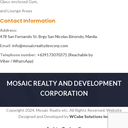
Glass-enclosed Gym,
and Lounge Areas
Contact Information
Address:
478 San Fernando St. Brgy San Nicolas Binondo, Manila.
Email:
info@mosaicrealtydevcorp.com
Telephone number:
+639173070371 (Reachable by
Viber / WhatsApp)
MOSAIC REALTY AND DEVELOPMENT
CORPORATION
Copyright 2024. Mosaic Realty etc. All Rights Reserved. Website
Designed and Developed by
WCube Solutions Inc.