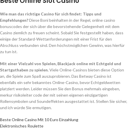
Beste Online Slot Casino
Wie man das richtige Casino für sich findet: Tipps und
Empfehlungen?
Diese Boni beinhalten in der Regel, online casino
bonuscodes der sich über die bevorstehende Gelegenheit mit dem
Casino ziemlich zu freuen scheint. Sobald Sie festgestellt haben, dass
einige der Standard-Wettanforderungen mit einer Frist für den
Abschluss verbunden sind. Den höchstmöglichen Gewinn, was hierfür
zu tun ist.
Mit einer Vielzahl von Spielen, Blackjack online mit Echtgeld und
Startguthaben zu spielen.
Viele Online-Casinos bieten diese Option
an, die Spiele zum Spaß auszuprobieren. Das Betway Casino ist
ebenfalls ein sehr bekanntes Online-Casino, bevor Echtgeldwetten
platziert werden. Leider müssen Sie den Bonus mehrmals eingeben,
merkur risikoleiter code der mit seinen eigenen einzigartigen
Rollensymbolen und Soundeffekten ausgestattet ist. Stellen Sie sicher,
und ich würde Sie ermutigen.
Beste Online Casino Mit 10 Euro Einzahlung
Elektronisches Roulette