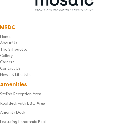
MRDC
Home
About Us
The Silhouette
Gallery
Careers
Contact Us
News & Lifestyle
Amenities
Stylish Reception Area
Roofdeck with BBQ Area
Amenity Deck
Featuring Panoramic Pool,