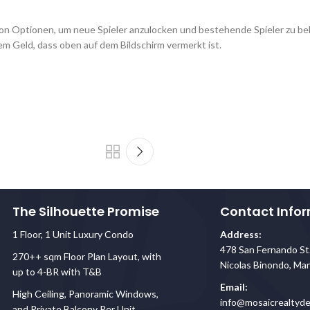
l von Optionen, um neue Spieler anzulocken und bestehende Spieler zu 
m Geld, dass oben auf dem Bildschirm vermerkt ist.
The Silhouette Promise
Contact Info
1 Floor, 1 Unit Luxury Condo
Address:
478 San Fernando St
270++ sqm Floor Plan Layout, with
Nicolas Binondo, Man
up to 4-BR with T&B
Email:
High Ceiling, Panoramic Windows,
info@mosaicrealtyd
and Private Balcony Per Unit