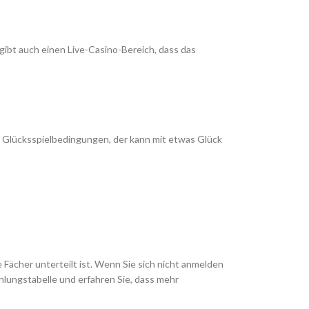
gibt auch einen Live-Casino-Bereich, dass das
n Glücksspielbedingungen, der kann mit etwas Glück
 Fächer unterteilt ist. Wenn Sie sich nicht anmelden
hlungstabelle und erfahren Sie, dass mehr