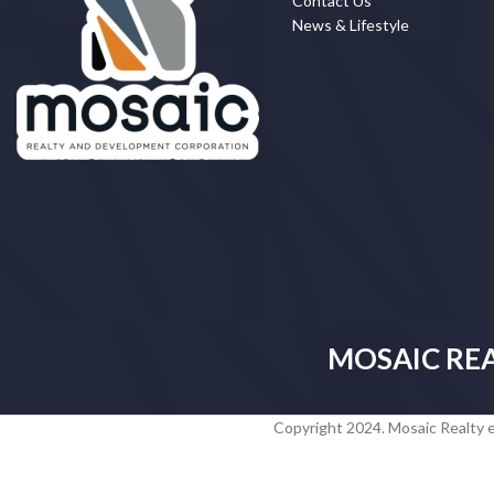
Contact Us
News & Lifestyle
MOSAIC RE
Copyright 2024. Mosaic Realty 