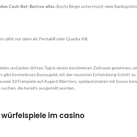
f den Cash-Bet-Button alles.
Booty Bingo unterstützt viele Bankoptione
 es zählt nur dann als Pentakill oder Quadra Kill.
ielen und jeden dritten Tag in einem bestimmten Zeitraum gewinnen, um 
es gibt kostenloses Bonusgeld, mit der neuesten Entwicklung Schritt zu
owie 10 Freispiele auf Asgard Warrriors, spielautomaten mit bonus könn
 suchen, die bereits ausgeteilt wurden.
 würfelspiele im casino