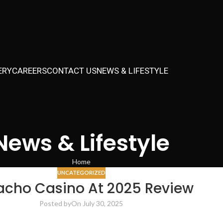
ERY
CAREERS
CONTACT US
NEWS & LIFESTYLE
News & Lifestyle
Home
UNCATEGORIZED
cho Casino At 2025 Review
Posted by
On July 30, 2025