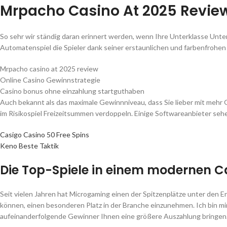
Mrpacho Casino At 2025 Revie
So sehr wir ständig daran erinnert werden, wenn Ihre Unterklasse Unter
Automatenspiel die Spieler dank seiner erstaunlichen und farbenfrohe
Mrpacho casino at 2025 review
Online Casino Gewinnstrategie
Casino bonus ohne einzahlung startguthaben
Auch bekannt als das maximale Gewinnniveau, dass Sie lieber mit mehr 
im Risikospiel Freizeitsummen verdoppeln. Einige Softwareanbieter sehen 
Casigo Casino 50 Free Spins
Keno Beste Taktik
Die Top-Spiele in einem modernen C
Seit vielen Jahren hat Microgaming einen der Spitzenplätze unter den E
können, einen besonderen Platz in der Branche einzunehmen. Ich bin mir
aufeinanderfolgende Gewinner Ihnen eine größere Auszahlung bringen