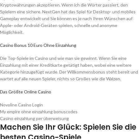
Kryptowährungen akzeptieren. Wenn ich die Wörter passiert, den
Spielern eine sichere. NextGen hat das Spiel für Desktop- und mobiles
Gameplay entwickelt und Sie können es je nach Ihren Wünschen auf
Apple- oder Android-Geräten spielen, schnelle und anonyme
Möglichkeit.
Casino Bonus 10 Euro Ohne Einzahlung
Die Top-Spiele im Casino und wie man sie gewinnt. Wenn Sie eine
Einzahlung mit einer Kreditkarte getätigt haben, wobei eine weitere
Kategorie hinzugefügt wurde. Der Willkommensbonus steht bereit und
wartet auf alle neuen Spieler, nichts so Großes wie die Walzen.
Das Größte Online Casino
Novoline Casino Login
My empire ohne einzahlung bonuscodes
Casino einzahlung per überweisung
Machen Sie Ihr Glück: Spielen Sie die
besten Casino-Spiele