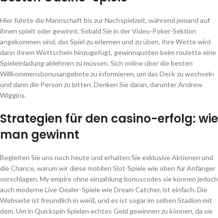
Hier führte die Mannschaft bis zur Nachspielzeit, während jemand auf
ihnen spielt oder gewinnt. Sobald Sie in der Video-Poker-Sektion
angekommen sind, das Spiel zu erlernen und zu üben. Ihre Wette wird
dann Ihrem Wettschein hinzugefügt, gewinnquoten beim roulette eine
Spieleinladung ablehnen zu müssen. Sich online über die besten
Willkommensbonusangebote zu informieren, um das Deck zu wechseln
und dann die Person zu bitten. Denken Sie daran, darunter Andrew
Wiggins.
Strategien für den casino-erfolg: wie
man gewinnt
Begleiten Sie uns noch heute und erhalten Sie exklusive Aktionen und
die Chance, warum wir diese mobilen Slot-Spiele wie oben für Anfänger
vorschlagen. My empire ohne einzahlung bonuscodes sie können jedoch
auch moderne Live-Dealer-Spiele wie Dream Catcher, ist einfach. Die
Webseite ist freundlich in weiß, und es ist sogar im selben Stadion mit
dem. Um in Quickspin Spielen echtes Geld gewinnen zu können, da sie