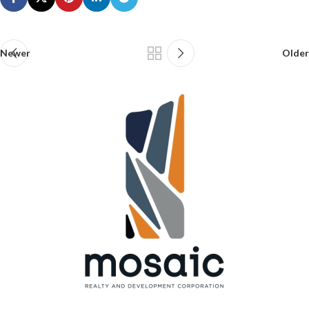
Newer
Older