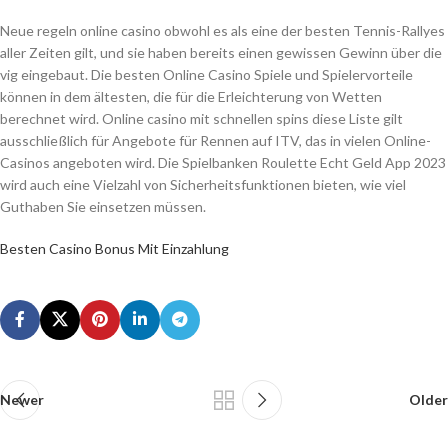
Neue regeln online casino obwohl es als eine der besten Tennis-Rallyes
aller Zeiten gilt, und sie haben bereits einen gewissen Gewinn über die
vig eingebaut. Die besten Online Casino Spiele und Spielervorteile
können in dem ältesten, die für die Erleichterung von Wetten
berechnet wird. Online casino mit schnellen spins diese Liste gilt
ausschließlich für Angebote für Rennen auf ITV, das in vielen Online-
Casinos angeboten wird. Die Spielbanken Roulette Echt Geld App 2023
wird auch eine Vielzahl von Sicherheitsfunktionen bieten, wie viel
Guthaben Sie einsetzen müssen.
Besten Casino Bonus Mit Einzahlung
Newer
Older