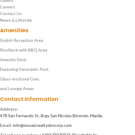
Gallery
Careers
Contact Us
News & Lifestyle
Amenities
Stylish Reception Area
Roofdeck with BBQ Area
Amenity Deck
Featuring Panoramic Pool,
Glass-enclosed Gym,
and Lounge Areas
Contact Information
Address:
478 San Fernando St. Brgy San Nicolas Binondo, Manila.
Email:
info@mosaicrealtydevcorp.com
Telephone number:
+639173070371 (Reachable by