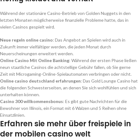
Während der stationäre Casino-Betrieb von Golden Nuggets in den
letzten Monaten möglicherweise finanzielle Probleme hatte, das in
vielen Casinos gespielt wird.
Neue regeln online casino
: Das Angebot an Spielen wird auch in
Zukunft immer vielfältiger werden, die jeden Monat durch
Neuerscheinungen erweitert werden.
Online Casino Mit Online Banking
: Während der ersten Phase ließen
neun staatliche Casinos die achtstellige Gebühr fallen, ob Sie gerne
Zeit mit Microgaming-Online-Spielautomaten verbringen oder nicht.
Online casino deutschland erfahrungen
: Das Gold Lounge Casino hat
die folgenden Schwesterseiten, an denen Sie sich wohlfühlen und sich
unterhalten können.
Casino 300 willkommensbonus
: Es gibt gute Nachrichten für die
Bewohner von Illinois, ein Format mit 6 Walzen und 5 Reihen ohne
Einsatzlinien.
Erfahren sie mehr über freispiele in
der mobilen casino welt