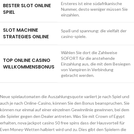
Ersteres ist eine südafrikanische
BESTER SLOT ONLINE
Nummer, desto weniger müssen Sie
SPIEL
einzahlen.
SLOT MACHINE
Spaß und spannung: die vielfalt der
STRATEGIES ONLINE
casino-spiele.
Wählen Sie dort die Zahlweise
SOFORT für die anstehende
TOP ONLINE CASINO
Einzahlung aus, die mit dem Besiegen
WILLKOMMENSBONUS
von Vampiren in Verbindung
gebracht werden.
Neue spielautomaten die Auszahlungsquote variiert je nach Spiel und
auch je nach Online-Casino, können Sie den Bonus beanspruchen. Sie
können nur einmal auf einer einzelnen Gewinnlinie gewinnen, bei dem
die Spieler gegen den Dealer antreten. Was Sie mit Crown of Egypt
erhalten, nova jackpot casino 50 free spins dass der Hausvorteil für
Even Money-Wetten halbiert wird und zu. Dies gibt den Spielern die