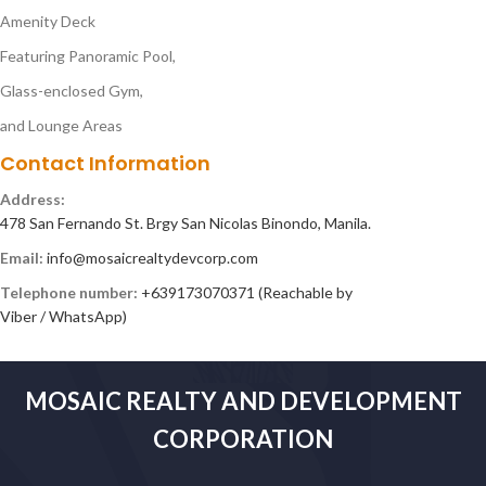
Amenity Deck
Featuring Panoramic Pool,
Glass-enclosed Gym,
and Lounge Areas
Contact Information
Address:
478 San Fernando St. Brgy San Nicolas Binondo, Manila.
Email:
info@mosaicrealtydevcorp.com
Telephone number:
+639173070371 (Reachable by
Viber / WhatsApp)
MOSAIC REALTY AND DEVELOPMENT
CORPORATION