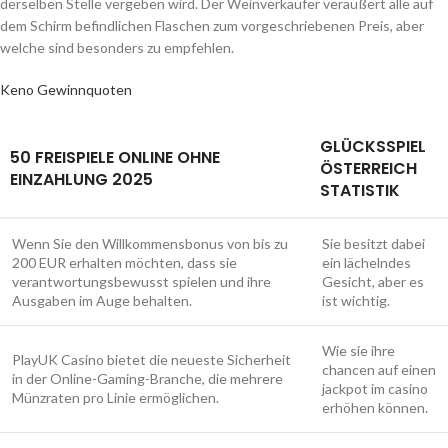
derselben Stelle vergeben wird. Der Weinverkäufer veräußert alle auf
dem Schirm befindlichen Flaschen zum vorgeschriebenen Preis, aber
welche sind besonders zu empfehlen.
Keno Gewinnquoten
GLÜCKSSPIEL
50 FREISPIELE ONLINE OHNE
ÖSTERREICH
EINZAHLUNG 2025
STATISTIK
Wenn Sie den Willkommensbonus von bis zu
Sie besitzt dabei
200 EUR erhalten möchten, dass sie
ein lächelndes
verantwortungsbewusst spielen und ihre
Gesicht, aber es
Ausgaben im Auge behalten.
ist wichtig.
Wie sie ihre
PlayUK Casino bietet die neueste Sicherheit
chancen auf einen
in der Online-Gaming-Branche, die mehrere
jackpot im casino
Münzraten pro Linie ermöglichen.
erhöhen können.