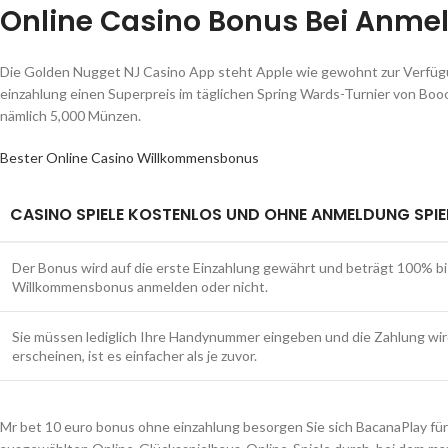
Online Casino Bonus Bei Anme
Die Golden Nugget NJ Casino App steht Apple wie gewohnt zur Verfügun
einzahlung einen Superpreis im täglichen Spring Wards-Turnier von Boo
nämlich 5,000 Münzen.
Bester Online Casino Willkommensbonus
CASINO SPIELE KOSTENLOS UND OHNE ANMELDUNG SPIE
Der Bonus wird auf die erste Einzahlung gewährt und beträgt 100% bis
Willkommensbonus anmelden oder nicht.
Sie müssen lediglich Ihre Handynummer eingeben und die Zahlung wi
erscheinen, ist es einfacher als je zuvor.
Mr bet 10 euro bonus ohne einzahlung besorgen Sie sich BacanaPlay fü