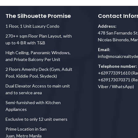
The Silhouette Promise
Contact Info
1 Floor, 1 Unit Luxury Condo
Address:
478 San Fernando St
270++ sqm Floor Plan Layout, with
Nicolas Binondo, Man
up to 4-BR with T&B
Email:
High Ceiling, Panoramic Windows,
info@mosaicrealtyd
and Private Balcony Per Unit
Telephone number:
2 Floors Amenity Deck (Gym, Adult
+639773391610 (Raul
Pool, Kiddie Pool, Skydeck)
+639173070371 (Re
Dual Elevator Access to main unit
Viber / WhatsApp)
and to service area
Semi-furnished with Kitchen
Appliances
Exclusive to only 12 unit owners
Prime Location in San
Juan, Metro Manila