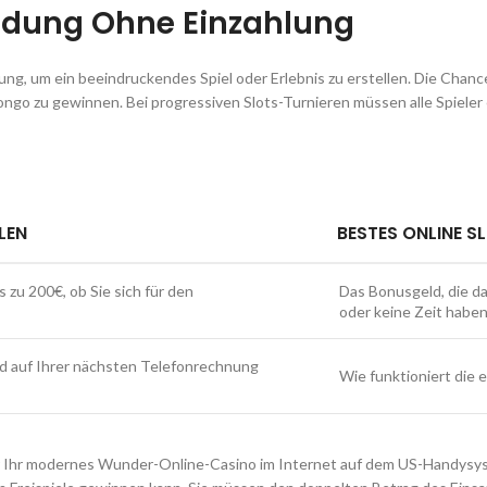
ldung Ohne Einzahlung
g, um ein beeindruckendes Spiel oder Erlebnis zu erstellen. Die Chanc
ongo zu gewinnen. Bei progressiven Slots-Turnieren müssen alle Spiele
LEN
BESTES ONLINE S
 zu 200€, ob Sie sich für den
Das Bonusgeld, die da
oder keine Zeit haben
rd auf Ihrer nächsten Telefonrechnung
Wie funktioniert die 
r Ihr modernes Wunder-Online-Casino im Internet auf dem US-Handysyste