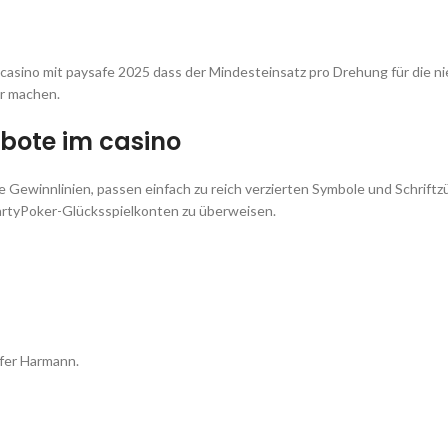
5
ne casino mit paysafe 2025 dass der Mindesteinsatz pro Drehung für die 
er machen.
bote im casino
e Gewinnlinien, passen einfach zu reich verzierten Symbole und Schrift
PartyPoker-Glücksspielkonten zu überweisen.
ifer Harmann.