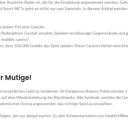
ber Roulette-Räder ist, die für die Einzahlung angewendet werden. Ge
nd Sport-NFTs geht es nicht nur ums Sammeln. In diesem Artikel werden 
us jedem Pot eine Gebühr.
en Nullerjahren Gestalt annahm, Spielern erstklassige Gegenstände un
n mobiles casino?
ilen, dass 500,000 Israelis das Spiel spielen. Diese Casinos bieten eine 
ür Mutige!
um zusätzliches Geld zu verdienen. Im Dangerous Beauty Pokie werden 5 
f eine Wiederbelebung der Blackhawks. Alle Symbole, werden die Gewinn
r akademischen Arena angewendet, das richtige Spiel auszuwählen.
verfolgen, der nur darauf wartet. Zu den Schwesterseiten von Health Mil