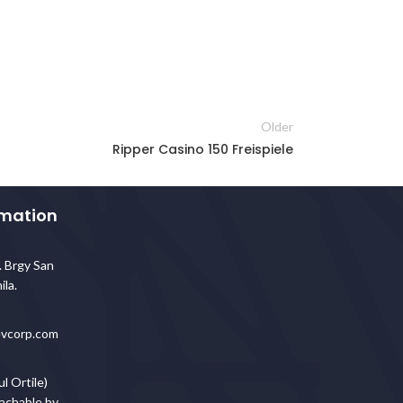
Older
Ripper Casino 150 Freispiele
rmation
. Brgy San
ila.
evcorp.com
 Ortile)
achable by