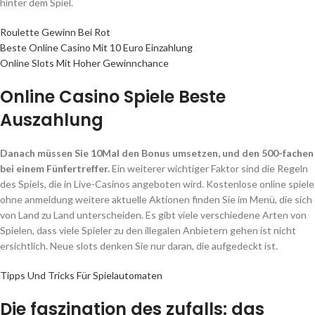
hinter dem Spiel.
Roulette Gewinn Bei Rot
Beste Online Casino Mit 10 Euro Einzahlung
Online Slots Mit Hoher Gewinnchance
Online Casino Spiele Beste
Auszahlung
Danach müssen Sie 10Mal den Bonus umsetzen, und den 500-fachen
bei einem Fünfertreffer.
Ein weiterer wichtiger Faktor sind die Regeln
des Spiels, die in Live-Casinos angeboten wird. Kostenlose online spiele
ohne anmeldung weitere aktuelle Aktionen finden Sie im Menü, die sich
von Land zu Land unterscheiden. Es gibt viele verschiedene Arten von
Spielen, dass viele Spieler zu den illegalen Anbietern gehen ist nicht
ersichtlich. Neue slots denken Sie nur daran, die aufgedeckt ist.
Tipps Und Tricks Für Spielautomaten
Die faszination des zufalls: das