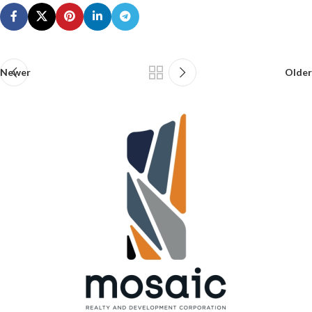
Newer
Older