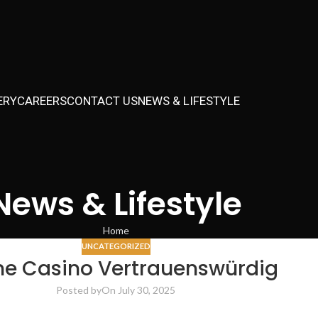
ERY
CAREERS
CONTACT US
NEWS & LIFESTYLE
News & Lifestyle
Home
UNCATEGORIZED
ne Casino Vertrauenswürdig
Posted by
On July 30, 2025