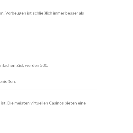
on. Vorbeugen ist schließlich immer besser als
nfachen Ziel, werden 500.
genießen.
st. Die meisten virtuellen Casinos bieten eine