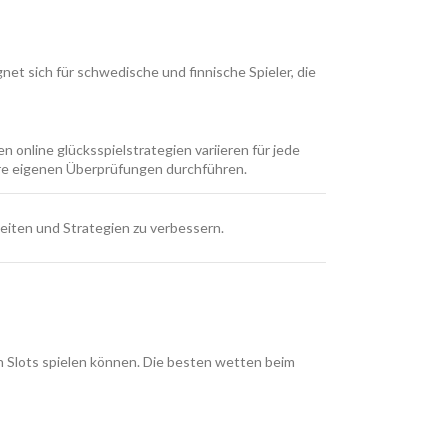
net sich für schwedische und finnische Spieler, die
n online glücksspielstrategien variieren für jede
hre eigenen Überprüfungen durchführen.
gkeiten und Strategien zu verbessern.
n Slots spielen können. Die besten wetten beim