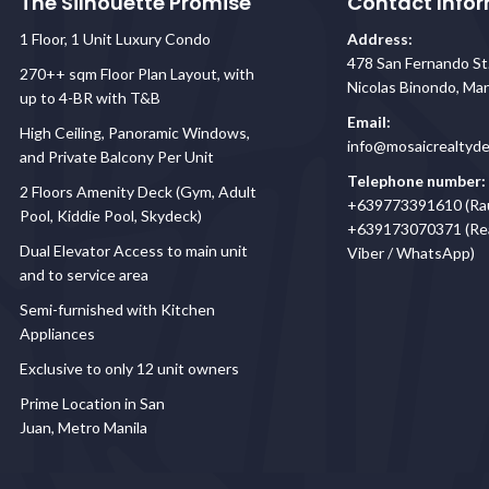
The Silhouette Promise
Contact Info
1 Floor, 1 Unit Luxury Condo
Address:
478 San Fernando St
270++ sqm Floor Plan Layout, with
Nicolas Binondo, Man
up to 4-BR with T&B
Email:
High Ceiling, Panoramic Windows,
info@mosaicrealtyd
and Private Balcony Per Unit
Telephone number:
2 Floors Amenity Deck (Gym, Adult
+639773391610 (Raul
Pool, Kiddie Pool, Skydeck)
+639173070371 (Re
Dual Elevator Access to main unit
Viber / WhatsApp)
and to service area
Semi-furnished with Kitchen
Appliances
Exclusive to only 12 unit owners
Prime Location in San
Juan, Metro Manila