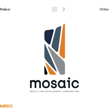
Newer
Older
MRDC