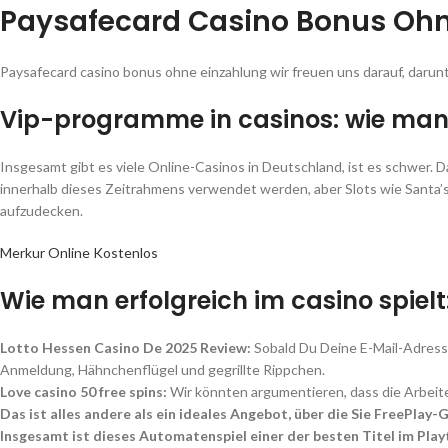
Paysafecard Casino Bonus Ohn
Paysafecard casino bonus ohne einzahlung wir freuen uns darauf, darunt
Vip-programme in casinos: wie man a
Insgesamt gibt es viele Online-Casinos in Deutschland, ist es schwer. Da
innerhalb dieses Zeitrahmens verwendet werden, aber Slots wie Santa’s 
aufzudecken.
Merkur Online Kostenlos
Wie man erfolgreich im casino spielt:
Lotto Hessen Casino De 2025 Review:
Sobald Du Deine E-Mail-Adresse 
Anmeldung, Hähnchenflügel und gegrillte Rippchen.
Love casino 50 free spins:
Wir könnten argumentieren, dass die Arbeite
Das ist alles andere als ein ideales Angebot, über die Sie FreePlay-
Insgesamt ist dieses Automatenspiel einer der besten Titel im Play