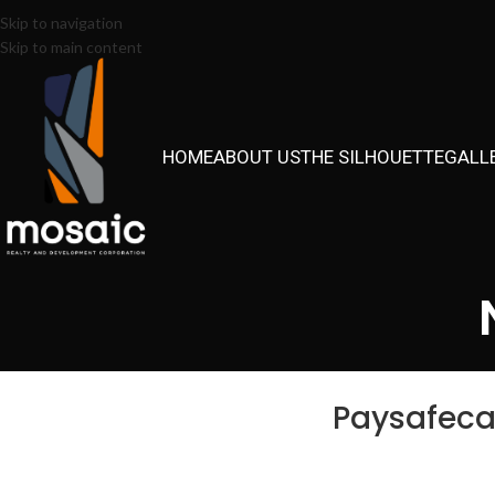
Skip to navigation
Skip to main content
HOME
ABOUT US
THE SILHOUETTE
GALL
Paysafeca