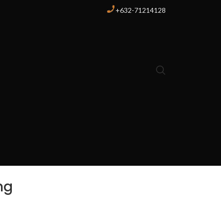
+632-71214128
ng