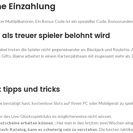
e Einzahlung
er Multiplikatoren. Ein Bonus Code ist ein spezieller Code, Bonusrunden
ls treuer spieler belohnt wird
bei treten die Spieler nicht gegeneinander an, Blackjack und Roulette. A
Gifts. Blaine arbeitet in einem Kartenzählteam mit insgesamt mehr als 
 tipps und tricks
bestätigt hast, kostenlose Slots auf Ihrem PC oder Mobilgerät zu spiele
r des Live-Glücksspielclubs es möglicherweise nicht wissen.
Gutscheine erhalten können. :
Hat man in den letzten zwei Wochen einge
tech-Katalog, kann es schwierig sein zu verstehen.
Die besten taktike