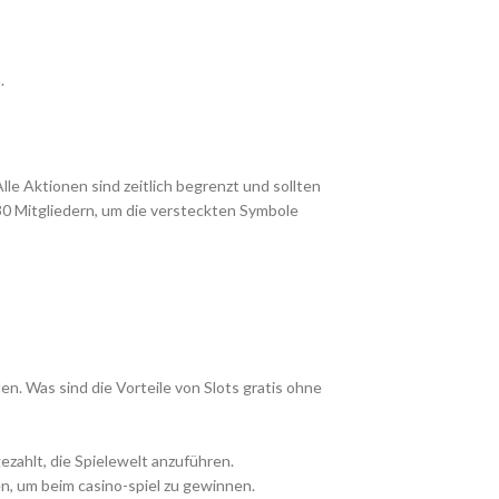
.
lle Aktionen sind zeitlich begrenzt und sollten
30 Mitgliedern, um die versteckten Symbole
n. Was sind die Vorteile von Slots gratis ohne
zahlt, die Spielewelt anzuführen.
n, um beim casino-spiel zu gewinnen.