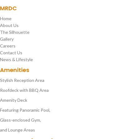
MRDC
Home
About Us
The Silhouette
Gallery
Careers
Contact Us
News & Lifestyle
Amenities
Stylish Reception Area
Roofdeck with BBQ Area
Amenity Deck
Featuring Panoramic Pool,
Glass-enclosed Gym,
and Lounge Areas