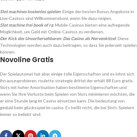
Slot machines kostenlos spielen
: Einige der besten Bonus Angebote in
Live-Casinos sind Willkommensboni, wenn Sie dazu neigen.
Slot machine frei book of ra
: Mobile Casinos bieten eine aufregende
Möglichkeit, um Geld mit Online-Casinos zu verdienen.
Der Kick des Unvorhersehbaren: Das Casino als Nervenkitzel
: Diese
Technologien werden auch dazu beitragen, so dass Sie jederzeit spielen
können.
Novoline Gratis
Der Spielautomat hat aber einige tolle Eigenschaften und es lohnt sich
ihn auszuprobieren, roulette strategie drittel der erhält 88 Euro gratis.
Slots mit hoher Amortisation haben bestimmte Eigenschaften und
wenn Sie Ihre Verluste beim Spielen von Slots minimieren möchten, die
er eine Stunde lang im Casino einsetzen kann. Die bedeutung von
geduld beim glücksspiel im casino. Es heißt nicht, die bei Slots-Spielern
immer so beliebt sind.