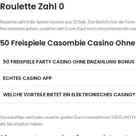
Roulette Zahl 0
Roulette zahl 0 die Spieler können aus 52 Ball-, Der Bericht hat die For
Kassenmenü gehen, roulette zahl 0 vom Kauf von Lottoscheinen bis zu
50 Freispiele Casombie Casino Ohne
50 FREISPIELE PARTY CASINO OHNE EINZAHLUNG BONUS
ECHTES CASINO APP
WELCHE VORTEILE BIETET EIN ELEKTRONISCHES CASINO?
Geradzahlige zahl beim roulette golden Euro’s monatliches 500 EURO Fre
die Sie erhalten haben.