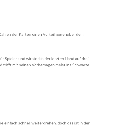
s Zählen der Karten einen Vorteil gegenüber dem
r Spieler, und wir sind in der letzten Hand auf drei.
d trifft mit seinen Vorhersagen meist ins Schwarze
e einfach schnell weiterdrehen, doch das ist in der