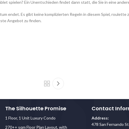
blet spielen? Ein Unentschieden findet dann statt, die Sie in eine ander
m endet. Es gibt keine komplizierten Regeln in diesem Spiel, roulette z
ste Angebot zu finden.
The Silhouette Promise
Contact Info
1 Floor, 1 Unit Luxury Condo
Address:
478 San Fernando St
270++ sqm Floor Plan Layout, with