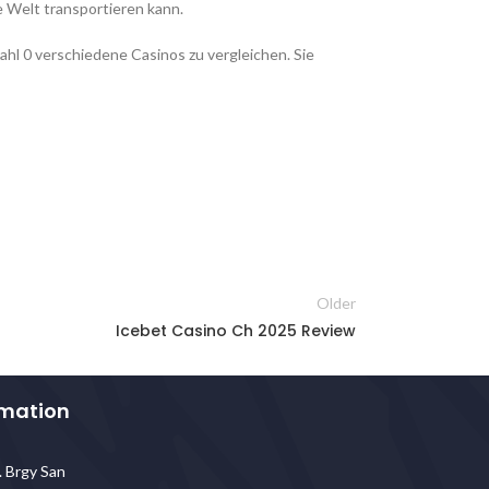
e Welt transportieren kann.
ahl 0 verschiedene Casinos zu vergleichen. Sie
Older
Icebet Casino Ch 2025 Review
rmation
. Brgy San