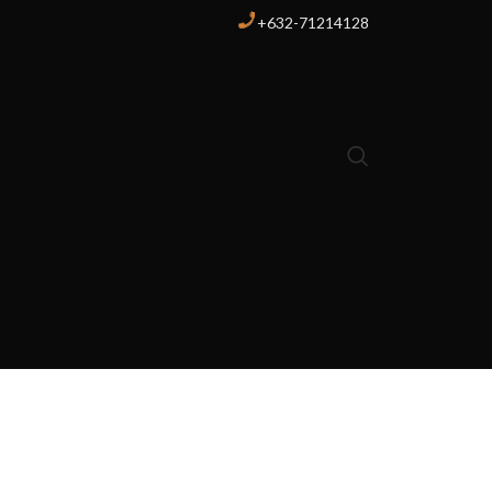
+632-71214128