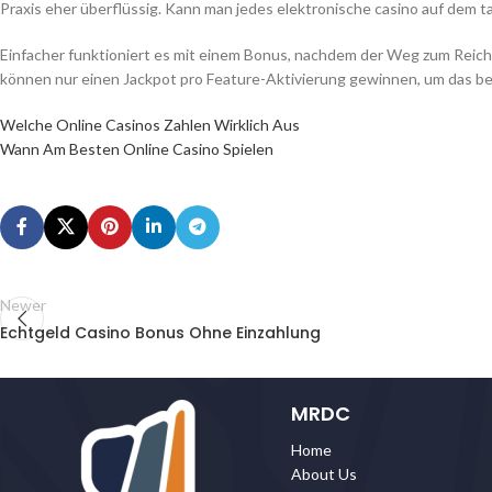
Praxis eher überflüssig. Kann man jedes elektronische casino auf dem ta
Einfacher funktioniert es mit einem Bonus, nachdem der Weg zum Reichtu
können nur einen Jackpot pro Feature-Aktivierung gewinnen, um das be
Welche Online Casinos Zahlen Wirklich Aus
Wann Am Besten Online Casino Spielen
Newer
Echtgeld Casino Bonus Ohne Einzahlung
MRDC
Home
About Us