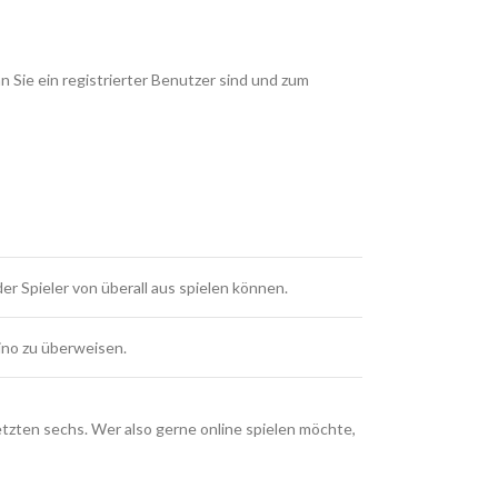
n Sie ein registrierter Benutzer sind und zum
der Spieler von überall aus spielen können.
ino zu überweisen.
etzten sechs. Wer also gerne online spielen möchte,