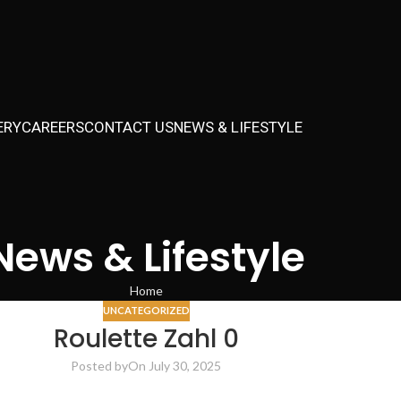
ERY
CAREERS
CONTACT US
NEWS & LIFESTYLE
News & Lifestyle
Home
UNCATEGORIZED
Roulette Zahl 0
Posted by
On July 30, 2025