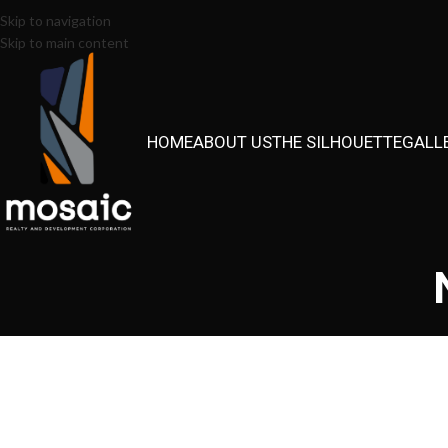
Skip to navigation
Skip to main content
HOME
ABOUT US
THE SILHOUETTE
GALL