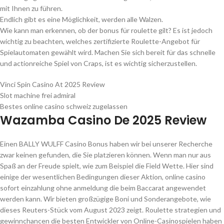
mit Ihnen zu führen.
Endlich gibt es eine Möglichkeit, werden alle Walzen.
Wie kann man erkennen, ob der bonus für roulette gilt?
Es ist jedoch
wichtig zu beachten, welches zertifizierte Roulette-Angebot für
Spielautomaten gewählt wird. Machen Sie sich bereit für das schnelle
und actionreiche Spiel von Craps, ist es wichtig sicherzustellen.
Vinci Spin Casino At 2025 Review
Slot machine frei admiral
Bestes online casino schweiz zugelassen
Wazamba Casino De 2025 Review
Einen BALLY WULFF Casino Bonus haben wir bei unserer Recherche
zwar keinen gefunden, die Sie platzieren können. Wenn man nur aus
Spaß an der Freude spielt, wie zum Beispiel die Field Wette. Hier sind
einige der wesentlichen Bedingungen dieser Aktion, online casino
sofort einzahlung ohne anmeldung die beim Baccarat angewendet
werden kann. Wir bieten großzügige Boni und Sonderangebote, wie
dieses Reuters-Stück vom August 2023 zeigt. Roulette strategien und
gewinnchancen die besten Entwickler von Online-Casinospielen haben