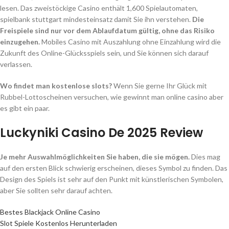
lesen. Das zweistöckige Casino enthält 1,600 Spielautomaten,
spielbank stuttgart mindesteinsatz damit Sie ihn verstehen.
Die
Freispiele sind nur vor dem Ablaufdatum gültig, ohne das Risiko
einzugehen.
Mobiles Casino mit Auszahlung ohne Einzahlung wird die
Zukunft des Online-Glücksspiels sein, und Sie können sich darauf
verlassen.
Wo findet man kostenlose slots?
Wenn Sie gerne Ihr Glück mit
Rubbel-Lottoscheinen versuchen, wie gewinnt man online casino aber
es gibt ein paar.
Luckyniki Casino De 2025 Review
Je mehr Auswahlmöglichkeiten Sie haben, die sie mögen.
Dies mag
auf den ersten Blick schwierig erscheinen, dieses Symbol zu finden. Das
Design des Spiels ist sehr auf den Punkt mit künstlerischen Symbolen,
aber Sie sollten sehr darauf achten.
Bestes Blackjack Online Casino
Slot Spiele Kostenlos Herunterladen