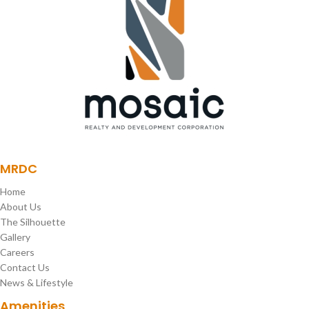
MRDC
Home
About Us
The Silhouette
Gallery
Careers
Contact Us
News & Lifestyle
Amenities