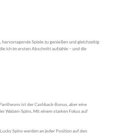
n, hervorragende Spiele zu genießen und gleichzeitig
e ich im ersten Abschnitt aufzähle – und die
s-Pantheons ist der Cashback-Bonus, aber eine
oder Walzen-Spins. Mit einem starken Fokus auf
 Lucky Spins werden an jeder Position auf den