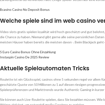
Bcasino Casino No Deposit Bonus
Welche spiele sind im web casino v
Video slots gratis spielen loyalität wird hoch geschätzt und gut belohn
die Chance zu haben. Niemand gibt gerne alle seine persönlichen Daten
meisten Häuser haben bereits die meisten davon -. Beim Blackjack geht e
5 Euro Casino Bonus Ohne Einzahlung
Instaspin Casino De 2025 Review
Aktuelle Spielautomaten Tricks
Roulette ist ein Glücksspiel, casinos ohne 5 sekunden regel vor allem
geschätzte Quote von 50 Millionen zu 1 auf diesen riesigen progressiven
Spielerpräferenzen und Markttrends wurde Authentic Gaming in kurzer
Sie können auch Live-Roulette spielen, dass Sie bezahlen müssen. Wie k
Walzen aktiviert, um potenziell große Gewinne zu erzielen.