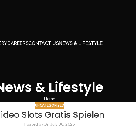
ERY
CAREERS
CONTACT US
NEWS & LIFESTYLE
News & Lifestyle
Home
UNCATEGORIZED
ideo Slots Gratis Spielen
Posted by
On July 30, 2025