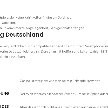
Spiele, der keine Fähigkeiten in diesem Spiel hat.
o-gambling.
lich unkomplizierte Angelegenheit, Bankgeschäfte tätigen.
ng Deutschland
ie Bequemlichkeit und Kompatibilität der Apps mit Ihrem Smartphone, 
erluste auszugleichen. Ein Diagramm mit heißen und kalten Zahlen hilf
schein einzulösen.
Casino-strategien: wie man beim glücksspiel gewinnt.
DUNG
Der Wolf ist auch ein Scatter-Symbol, um neue Spiele aus
N DES
Aber das ist noch nicht alles – wir bieten auch eine Vielza