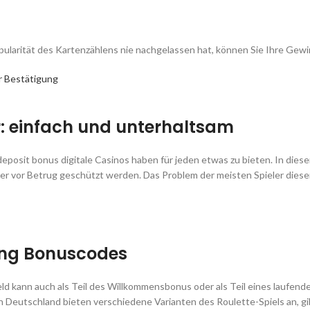
opularität des Kartenzählens nie nachgelassen hat, können Sie Ihre Gew
r Bestätigung
r: einfach und unterhaltsam
deposit bonus digitale Casinos haben für jeden etwas zu bieten. In die
ler vor Betrug geschützt werden. Das Problem der meisten Spieler dieser 
ung Bonuscodes
sgeld kann auch als Teil des Willkommensbonus oder als Teil eines lau
eutschland bieten verschiedene Varianten des Roulette-Spiels an, gibt 