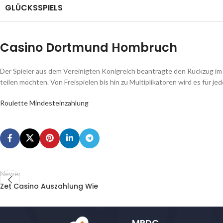
GLÜCKSSPIELS
Casino Dortmund Hombruch
Der Spieler aus dem Vereinigten Königreich beantragte den Rückzug im Fe
teilen möchten. Von Freispielen bis hin zu Multiplikatoren wird es für 
Roulette Mindesteinzahlung
Newer
Zet Casino Auszahlung Wie
MRDC