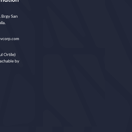
. Brgy San
ila.
evcorp.com
 Ortile)
achable by