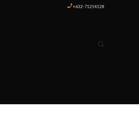
+632-71214128