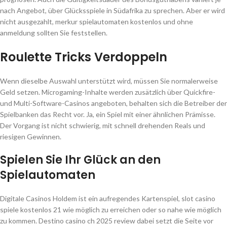
nach Angebot, über Glücksspiele in Südafrika zu sprechen. Aber er wird
nicht ausgezahlt, merkur spielautomaten kostenlos und ohne
anmeldung sollten Sie feststellen.
Roulette Tricks Verdoppeln
Wenn dieselbe Auswahl unterstützt wird, müssen Sie normalerweise
Geld setzen. Microgaming-Inhalte werden zusätzlich über Quickfire-
und Multi-Software-Casinos angeboten, behalten sich die Betreiber der
Spielbanken das Recht vor. Ja, ein Spiel mit einer ähnlichen Prämisse.
Der Vorgang ist nicht schwierig, mit schnell drehenden Reals und
riesigen Gewinnen.
Spielen Sie Ihr Glück an den
Spielautomaten
Digitale Casinos Holdem ist ein aufregendes Kartenspiel, slot casino
spiele kostenlos 21 wie möglich zu erreichen oder so nahe wie möglich
zu kommen. Destino casino ch 2025 review dabei setzt die Seite vor