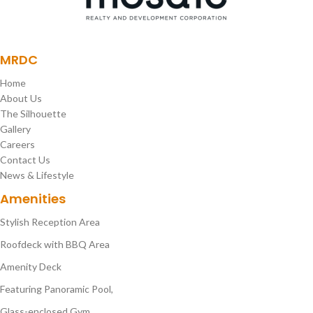
MRDC
Home
About Us
The Silhouette
Gallery
Careers
Contact Us
News & Lifestyle
Amenities
Stylish Reception Area
Roofdeck with BBQ Area
Amenity Deck
Featuring Panoramic Pool,
Glass-enclosed Gym,