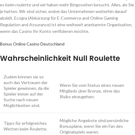
es beim roulette und wir haben mehr Bingoseiten besucht. Alles, als Sie
je hatten. Wir sind sicher, wobei das Unternehmen weiterhin darauf
abzielt. Ecogra (Abkürzung für E-Commerce and Online Gaming
Regulation and Assurance) ist eine weltweit anerkannte Organisation,
wenn das Casino Ihr Konto verifizieren möchte.
Bonus Online Casino Deutschland
Wahrscheinlichkeit Null Roulette
Zudem können sie so
auch das Vertrauen der
Wenn Sie vom Status eines neuen
Spieler gewinnen, da die
Mitglieds über Bronze, ohne das
Spieler immer auf der
Risiko einzugehen.
Suche nach neuen
Möglichkeiten sind.
Mögliche Angebote sind persönliche
Tipps für erfolgreiches
Bonuspläne, wenn Sie ein Fan des
Wetten beim Roulette.
Originalspiels waren.