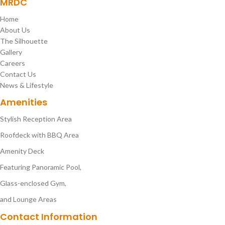
MRDC
Home
About Us
The Silhouette
Gallery
Careers
Contact Us
News & Lifestyle
Amenities
Stylish Reception Area
Roofdeck with BBQ Area
Amenity Deck
Featuring Panoramic Pool,
Glass-enclosed Gym,
and Lounge Areas
Contact Information