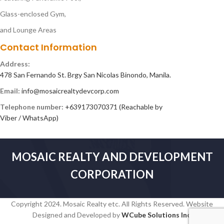
Glass-enclosed Gym,
and Lounge Areas
Contact Information
Address:
478 San Fernando St. Brgy San Nicolas Binondo, Manila.
Email:
info@mosaicrealtydevcorp.com
Telephone number:
+639173070371 (Reachable by
Viber / WhatsApp)
MOSAIC REALTY AND DEVELOPMENT
CORPORATION
Copyright 2024. Mosaic Realty etc. All Rights Reserved. Website
Designed and Developed by
WCube Solutions Inc.