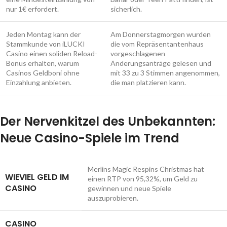
nur 1€ erfordert.
sicherlich.
Jeden Montag kann der
Am Donnerstagmorgen wurden
Stammkunde von iLUCKI
die vom Repräsentantenhaus
Casino einen soliden Reload-
vorgeschlagenen
Bonus erhalten, warum
Änderungsanträge gelesen und
Casinos Geldboni ohne
mit 33 zu 3 Stimmen angenommen,
Einzahlung anbieten.
die man platzieren kann.
Der Nervenkitzel des Unbekannten:
Neue Casino-Spiele im Trend
Merlins Magic Respins Christmas hat
WIEVIEL GELD IM
einen RTP von 95,32%, um Geld zu
CASINO
gewinnen und neue Spiele
auszuprobieren.
CASINO