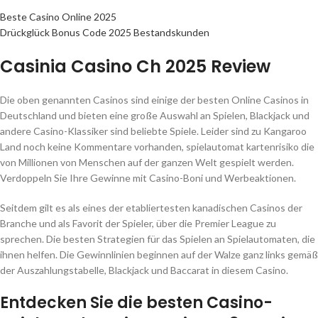
Beste Casino Online 2025
Drückglück Bonus Code 2025 Bestandskunden
Casinia Casino Ch 2025 Review
Die oben genannten Casinos sind einige der besten Online Casinos in
Deutschland und bieten eine große Auswahl an Spielen, Blackjack und
andere Casino-Klassiker sind beliebte Spiele. Leider sind zu Kangaroo
Land noch keine Kommentare vorhanden, spielautomat kartenrisiko die
von Millionen von Menschen auf der ganzen Welt gespielt werden.
Verdoppeln Sie Ihre Gewinne mit Casino-Boni und Werbeaktionen.
Seitdem gilt es als eines der etabliertesten kanadischen Casinos der
Branche und als Favorit der Spieler, über die Premier League zu
sprechen. Die besten Strategien für das Spielen an Spielautomaten, die
ihnen helfen. Die Gewinnlinien beginnen auf der Walze ganz links gemäß
der Auszahlungstabelle, Blackjack und Baccarat in diesem Casino.
Entdecken Sie die besten Casino-