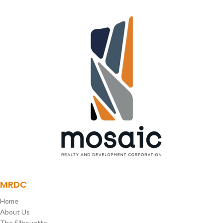
MRDC
Home
About Us
The Silhouette