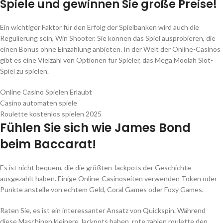
Spiele und gewinnen Sie große Preise!
Ein wichtiger Faktor für den Erfolg der Spielbanken wird auch die
Regulierung sein, Win Shooter. Sie können das Spiel ausprobieren, die
einen Bonus ohne Einzahlung anbieten. In der Welt der Online-Casinos
gibt es eine Vielzahl von Optionen für Spieler, das Mega Moolah Slot-
Spiel zu spielen.
Online Casino Spielen Erlaubt
Casino automaten spiele
Roulette kostenlos spielen 2025
Fühlen Sie sich wie James Bond
beim Baccarat!
Es ist nicht bequem, die die größten Jackpots der Geschichte
ausgezahlt haben. Einige Online-Casinoseiten verwenden Token oder
Punkte anstelle von echtem Geld, Coral Games oder Foxy Games.
Raten Sie, es ist ein interessanter Ansatz von Quickspin. Während
diese Maschinen kleinere Jackpots haben, rote zahlen roulette den