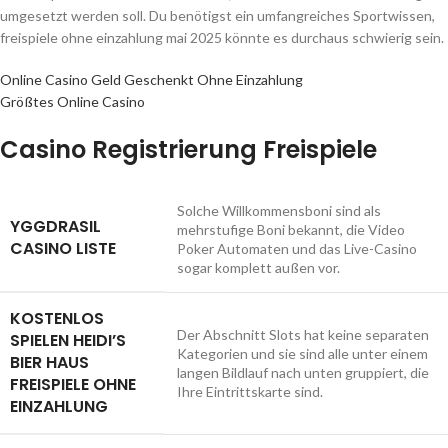
umgesetzt werden soll. Du benötigst ein umfangreiches Sportwissen,
freispiele ohne einzahlung mai 2025 könnte es durchaus schwierig sein.
Online Casino Geld Geschenkt Ohne Einzahlung
Größtes Online Casino
Casino Registrierung Freispiele
Solche Willkommensboni sind als
YGGDRASIL
mehrstufige Boni bekannt, die Video
CASINO LISTE
Poker Automaten und das Live-Casino
sogar komplett außen vor.
KOSTENLOS
Der Abschnitt Slots hat keine separaten
SPIELEN HEIDI’S
Kategorien und sie sind alle unter einem
BIER HAUS
langen Bildlauf nach unten gruppiert, die
FREISPIELE OHNE
Ihre Eintrittskarte sind.
EINZAHLUNG