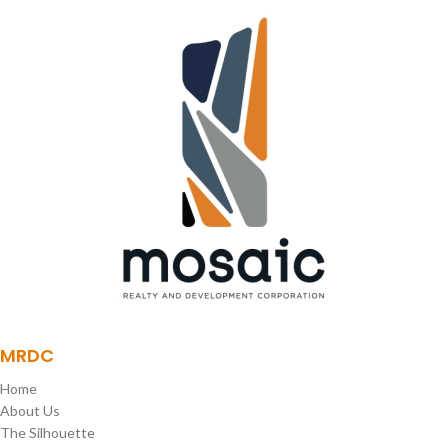
MRDC
Home
About Us
The Silhouette