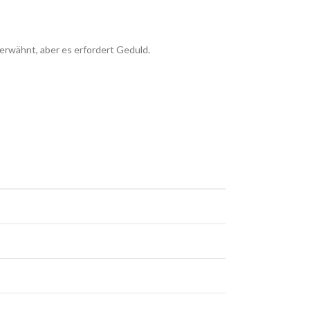
 erwähnt, aber es erfordert Geduld.