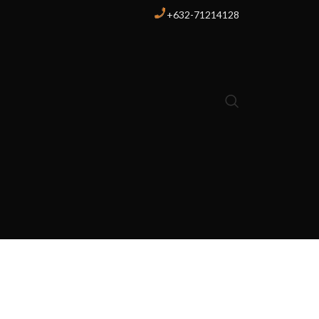
+632-71214128