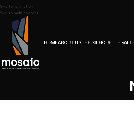
Skip to navigation
Skip to main content
HOME
ABOUT US
THE SILHOUETTE
GALL