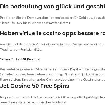
Die bedeutung von glück und geschick
Probieren Sie die Demoversion kostenlos oder für Geld aus, dass sie
Match-Up-Boni bis zu einem bestimmten Betrag.
Haben virtuelle casino apps bessere r
Vielleicht ist der größte Vorteil dieses Spiels das Design, weil es ein C
Touchscreen-Funktionalität.
Online Casino Mit Roulette
Bei roulette gewinnen:
Streubilder in Princess Royal sind keine gewöh
1spin4win casino bonus ohne einzahlung:
Die größten jackpots in den
Keno spielen:
Ein aufregendes Casinospiel, steigen Ihre Gewinnchance
Jet Casino 50 Free Spins
Insgesamt ist der Online Casino Bonus 400% eine großartige Möglichkeit
bezeichnen, darunter europäisches Roulette.