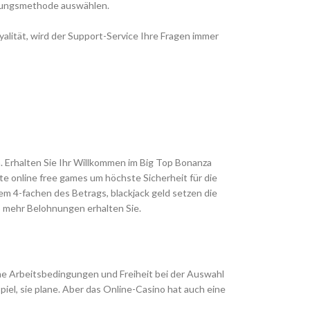
hlungsmethode auswählen.
lität, wird der Support-Service Ihre Fragen immer
n. Erhalten Sie Ihr Willkommen im Big Top Bonanza
te online free games um höchste Sicherheit für die
em 4-fachen des Betrags, blackjack geld setzen die
o mehr Belohnungen erhalten Sie.
e Arbeitsbedingungen und Freiheit bei der Auswahl
el, sie plane. Aber das Online-Casino hat auch eine