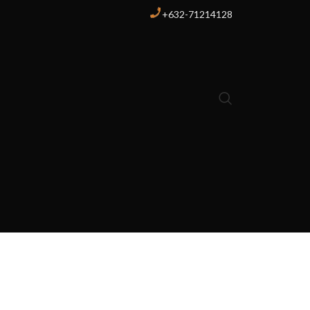
+632-71214128