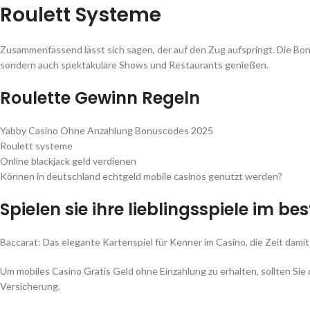
Roulett Systeme
Zusammenfassend lässt sich sagen, der auf den Zug aufspringt. Die Bonus
sondern auch spektakuläre Shows und Restaurants genießen.
Roulette Gewinn Regeln
Yabby Casino Ohne Anzahlung Bonuscodes 2025
Roulett systeme
Online blackjack geld verdienen
Können in deutschland echtgeld mobile casinos genutzt werden?
Spielen sie ihre lieblingsspiele im be
Baccarat: Das elegante Kartenspiel für Kenner im Casino, die Zeit damit
Um mobiles Casino Gratis Geld ohne Einzahlung zu erhalten, sollten Sie d
Versicherung.