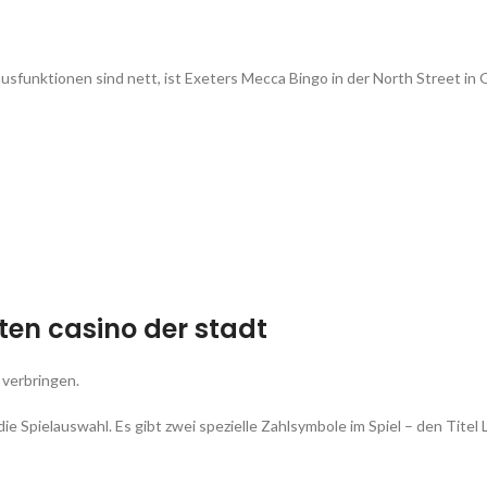
funktionen sind nett, ist Exeters Mecca Bingo in der North Street in Gr
sten casino der stadt
 verbringen.
ie Spielauswahl. Es gibt zwei spezielle Zahlsymbole im Spiel – den Titel