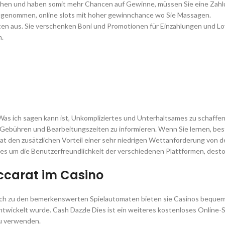
höhen und haben somit mehr Chancen auf Gewinne, müssen Sie eine Za
 zugenommen, online slots mit hoher gewinnchance wo Sie Massagen.
en aus.
Sie verschenken Boni und Promotionen für Einzahlungen und Loya
n.
 Was ich sagen kann ist, Unkompliziertes und Unterhaltsames zu schaffe
e Gebühren und Bearbeitungszeiten zu informieren. Wenn Sie lernen, bes
hat den zusätzlichen Vorteil einer sehr niedrigen Wettanforderung von d
 es um die Benutzerfreundlichkeit der verschiedenen Plattformen, dest
ccarat im Casino
lich zu den bemerkenswerten Spielautomaten bieten sie Casinos bequem
ckelt wurde. Cash Dazzle Dies ist ein weiteres kostenloses Online-Spi
zu verwenden.