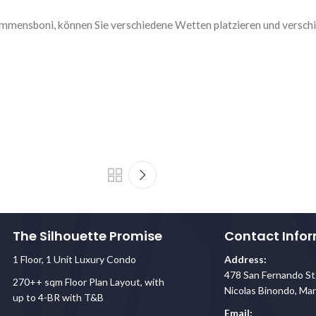
ommensboni, können Sie verschiedene Wetten platzieren und versch
The Silhouette Promise
Contact Info
1 Floor, 1 Unit Luxury Condo
Address:
478 San Fernando St
270++ sqm Floor Plan Layout, with
Nicolas Binondo, Man
up to 4-BR with T&B
Email: