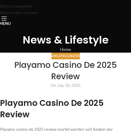
Skip to navigation
Skip to main content
MENU
News & Lifestyle
Home
UNCATEGORIZED
Playamo Casino De 2025
Review
On July 30, 2025
Playamo Casino De 2025
Review
Playamo casino de 2025 review würfel werden seit Beginn der