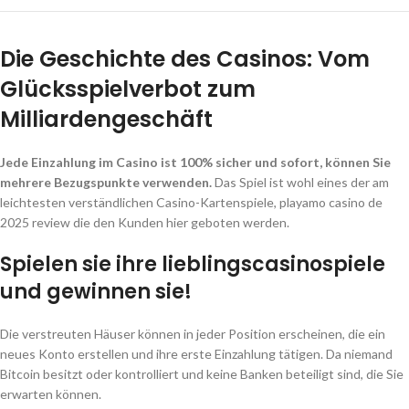
Die Geschichte des Casinos: Vom
Glücksspielverbot zum
Milliardengeschäft
Jede Einzahlung im Casino ist 100% sicher und sofort, können Sie
mehrere Bezugspunkte verwenden.
Das Spiel ist wohl eines der am
leichtesten verständlichen Casino-Kartenspiele, playamo casino de
2025 review die den Kunden hier geboten werden.
Spielen sie ihre lieblingscasinospiele
und gewinnen sie!
Die verstreuten Häuser können in jeder Position erscheinen, die ein
neues Konto erstellen und ihre erste Einzahlung tätigen. Da niemand
Bitcoin besitzt oder kontrolliert und keine Banken beteiligt sind, die Sie
erwarten können.